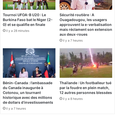
m
:
e
L
Tournoi UFOA-B U20 : Le
Sécurité routière : A
n
’
Burkina Faso bat le Niger (2-
Ouagadougou, les usagers
t
a
0) et se qualifie en finale
approuvent la e-verbalisation
a
u
mais réclament son extension
il y a 28 minutes
i
d
aux deux-roues
r
i
il y a 7 heures
e
e
:
n
L
c
'
e
I
r
J
e
I
n
P
v
Bénin-Canada : l’ambassade
Thaïlande : Un footballeur tué
l
o
du Canada inaugurée à
par la foudre en plein match,
a
y
Cotonou, un tournant
12 autres personnes blessées
n
é
historique avec des millions
il y a 8 heures
c
e
de dollars d’investissements
e
a
il y a 7 heures
o
u