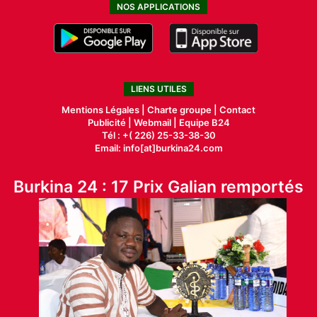
NOS APPLICATIONS
LIENS UTILES
Mentions Légales |
Charte groupe |
Contact
Publicité
|
Webmail |
Equipe B24
Tél : +( 226) 25-33-38-30
Email: info[at]burkina24.com
Burkina 24 : 17 Prix Galian remportés