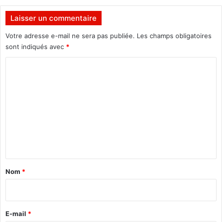
f
3
f
m
Laisser un commentaire
i
a
c
Votre adresse e-mail ne sera pas publiée.
Les champs obligatoires
r
i
sont indiqués avec
*
s
e
C
l
l
o
e
m
m
e
m
n
e
t
n
s
e
t
s
a
a
Nom
*
c
i
t
r
i
v
e
E-mail
*