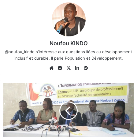
Noufou KINDO
@noufou_kindo s'intéresse aux questions liées au développement
inclusif et durable. Il parle Population et Développement.
We
Fa
X
Lin
Pin
bsi
ce
ke
ter
te
bo
din
est
T
ok
r
a
i
t
e
m
e