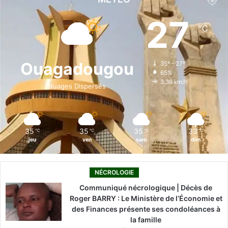
e
k
T
t
T
27
℃
b
e
u
a
o
o
d
b
g
k
Ouagadougou
35º - 27º
65%
o
i
e
r
3.36 km/h
Nuages Dispersés
k
n
a
m
35
35
35
33
℃
℃
℃
℃
jeu
ven
sam
dim
NÉCROLOGIE
Communiqué nécrologique | Décès de
Roger BARRY : Le Ministère de l’Économie et
des Finances présente ses condoléances à
la famille