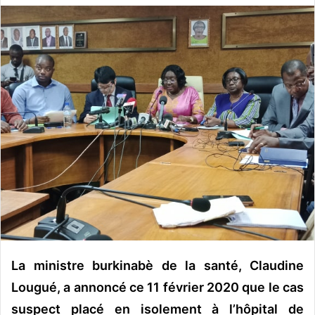
v
o
y
e
r
u
n
c
o
u
r
r
i
e
l
La ministre burkinabè de la santé, Claudine
Lougué, a annoncé ce 11 février 2020 que le cas
suspect placé en isolement à l’hôpital de