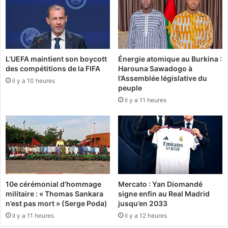
e
a
l
t
e
d
s
e
i
P
L’UEFA maintient son boycott
Énergie atomique au Burkina :
r
r
des compétitions de la FIFA
Harouna Sawadogo à
r
u
l’Assemblée législative du
é
il y a 10 heures
n
peuple
g
e
il y a 11 heures
u
l
l
l
a
e
r
G
i
r
t
a
é
c
s
i
10e cérémonial d’hommage
Mercato : Yan Diomandé
d
a
militaire : « Thomas Sankara
signe enfin au Real Madrid
u
,
n’est pas mort » (Serge Poda)
jusqu’en 2033
p
7
il y a 11 heures
il y a 12 heures
r
a