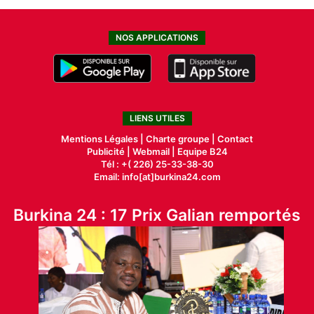
NOS APPLICATIONS
LIENS UTILES
Mentions Légales |
Charte groupe |
Contact
Publicité
|
Webmail |
Equipe B24
Tél : +( 226) 25-33-38-30
Email: info[at]burkina24.com
Burkina 24 : 17 Prix Galian remportés