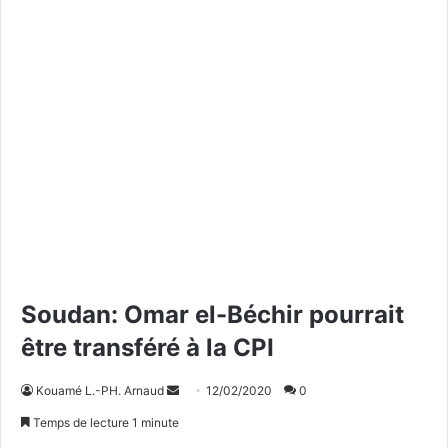
Soudan: Omar el-Béchir pourrait
être transféré à la CPI
Kouamé L.-PH. Arnaud
E
12/02/2020
0
n
Temps de lecture 1 minute
v