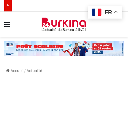
FR
Menu
Accueil
/
Actualité