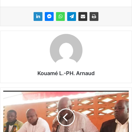
Kouamé L.-PH. Arnaud
B
u
r
k
i
n
a