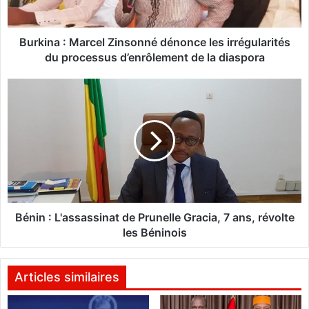
:
M
a
Burkina : Marcel Zinsonné dénonce les irrégularités
r
du processus d’enrôlement de la diaspora
c
e
B
l
é
Z
n
i
i
n
n
s
:
o
L
n
'
n
a
é
s
Bénin : L'assassinat de Prunelle Gracia, 7 ans, révolte
d
s
les Béninois
é
a
n
s
o
s
Articles similaires
n
i
c
n