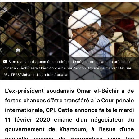
o
y
e
r
u
n
c
o
Bien que jamais nommément cité par le négociateur, l'ancien président
u
Omar el-Béchir serait bien concerné par l'accord trouvé ce mardi 11 février.
r
REUTERS/Mohamed Nureldin Abdallah
r
i
L’ex-président soudanais Omar el-Béchir a de
e
fortes chances d’être transféré à la Cour pénale
l
internationale, CPI. Cette annonce faite le mardi
11 février 2020 émane d’un négociateur du
gouvernement de Khartoum, à l’issue d’une
nouvelle séance de pourparlers avec les