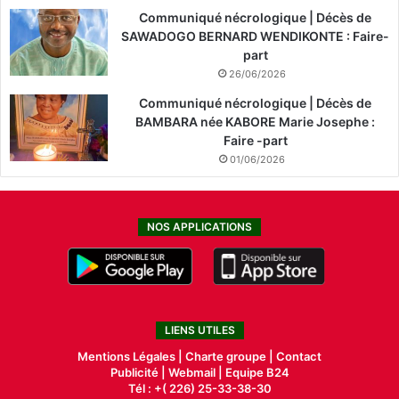
Communiqué nécrologique | Décès de
SAWADOGO BERNARD WENDIKONTE : Faire-
part
26/06/2026
Communiqué nécrologique | Décès de
BAMBARA née KABORE Marie Josephe :
Faire -part
01/06/2026
NOS APPLICATIONS
LIENS UTILES
Mentions Légales |
Charte groupe |
Contact
Publicité
|
Webmail |
Equipe B24
Tél : +( 226) 25-33-38-30