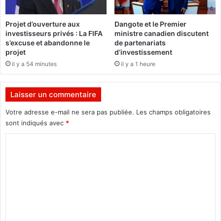
s
m
e
b
Projet d’ouverture aux
Dangote et le Premier
r
l
investisseurs privés : La FIFA
ministre canadien discutent
!
e
s’excuse et abandonne le
de partenariats
»
m
projet
d’investissement
e
il y a 54 minutes
il y a 1 heure
n
t
d
Laisser un commentaire
e
s
Votre adresse e-mail ne sera pas publiée.
Les champs obligatoires
B
sont indiqués avec
*
u
C
r
k
o
i
m
n
a
m
b
e
è
p
n