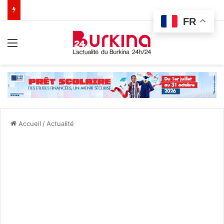
FR
Menu
Accueil
/
Actualité