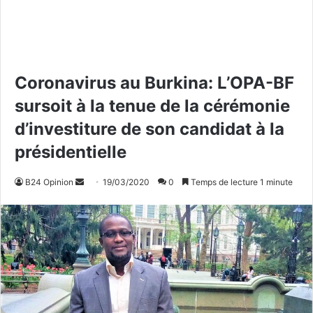
Coronavirus au Burkina: L’OPA-BF
sursoit à la tenue de la cérémonie
d’investiture de son candidat à la
présidentielle
B24 Opinion
E
19/03/2020
0
Temps de lecture 1 minute
n
v
o
y
e
r
u