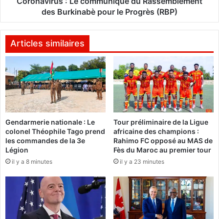
Coronavirus : Le communiqué du Rassemblement
s
s
des Burkinabè pour le Progrès (RBP)
p
:
a
L
n
e
Articles similaires
i
c
q
o
u
m
e
m
r
u
,
n
n
i
Gendarmerie nationale : Le
Tour préliminaire de la Ligue
e
q
colonel Théophile Tago prend
africaine des champions :
p
u
les commandes de la 3e
Rahimo FC opposé au MAS de
a
é
Légion
Fès du Maroc au premier tour
s
d
il y a 8 minutes
il y a 23 minutes
b
u
a
R
n
a
a
s
l
s
i
e