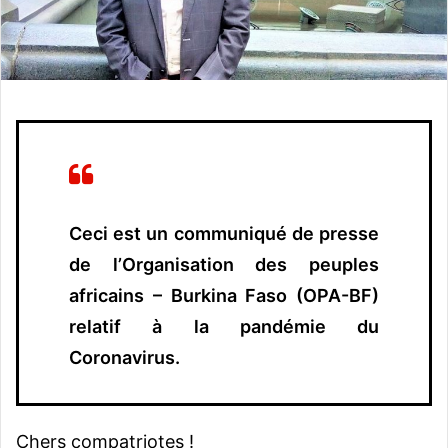
n
c
o
u
r
r
i
e
l
Ceci est un communiqué de presse
de l’Organisation des peuples
africains – Burkina Faso (OPA-BF)
relatif à la pandémie du
Coronavirus.
Chers compatriotes !