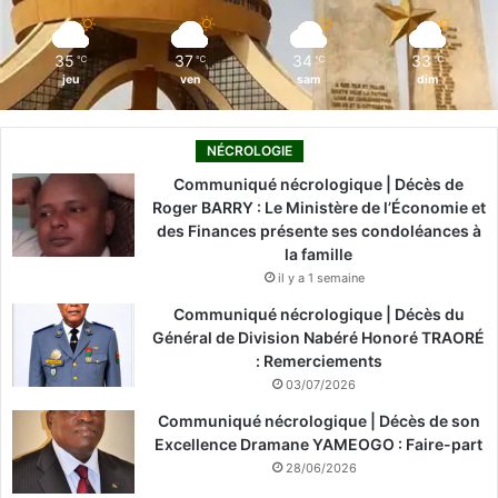
m
35
37
34
33
℃
℃
℃
℃
jeu
ven
sam
dim
NÉCROLOGIE
Communiqué nécrologique | Décès de
Roger BARRY : Le Ministère de l’Économie et
des Finances présente ses condoléances à
la famille
il y a 1 semaine
Communiqué nécrologique | Décès du
Général de Division Nabéré Honoré TRAORÉ
: Remerciements
03/07/2026
Communiqué nécrologique | Décès de son
Excellence Dramane YAMEOGO : Faire-part
28/06/2026