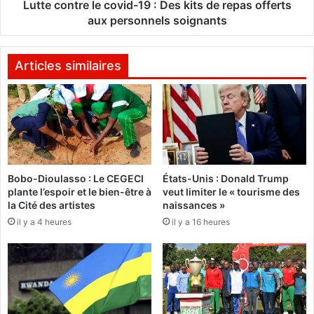
C
r
Lutte contre le covid-19 : Des kits de repas offerts
o
e
aux personnels soignants
r
l
o
e
n
c
Articles similaires
a
o
v
v
i
i
r
d
u
-
s
1
,
9
Bobo-Dioulasso : Le CEGECI
États-Unis : Donald Trump
l
:
plante l’espoir et le bien-être à
veut limiter le « tourisme des
’
D
la Cité des artistes
naissances »
U
e
il y a 4 heures
il y a 16 heures
N
s
I
k
C
i
E
t
F
s
l
d
a
e