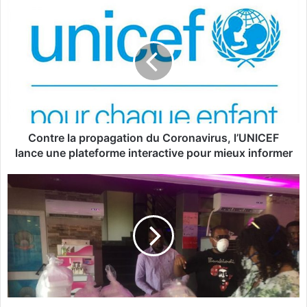
C
o
n
t
r
e
l
a
p
r
Contre la propagation du Coronavirus, l’UNICEF
o
lance une plateforme interactive pour mieux informer
p
a
L
g
u
a
t
t
t
i
e
o
c
n
o
d
n
u
t