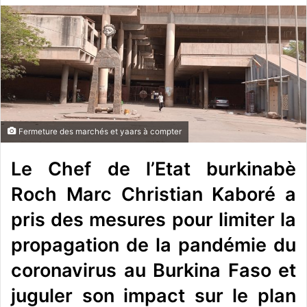
v
o
y
e
r
u
n
c
Fermeture des marchés et yaars à compter
o
Le Chef de l’Etat burkinabè
u
r
Roch Marc Christian Kaboré a
r
i
pris des mesures pour limiter la
e
propagation de la pandémie du
l
coronavirus au Burkina Faso et
juguler son impact sur le plan