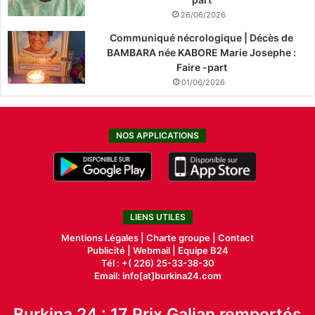
26/06/2026
Communiqué nécrologique | Décès de
BAMBARA née KABORE Marie Josephe :
Faire -part
01/06/2026
NOS APPLICATIONS
LIENS UTILES
Mentions Légales |
Charte groupe |
Contact
Publicité
|
Webmail |
Equipe B24
Tél : +( 226) 25-33-38-30
Email: info[at]burkina24.com
Burkina 24 : 17 Prix Galian remportés