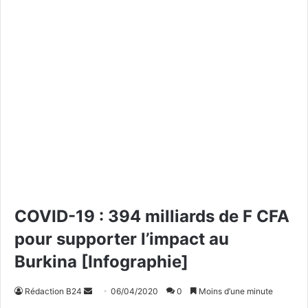
COVID-19 : 394 milliards de F CFA
pour supporter l’impact au
Burkina [Infographie]
Rédaction B24
E
06/04/2020
0
Moins d’une minute
n