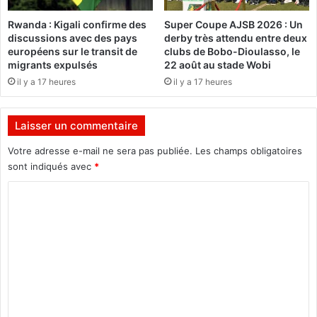
n
r
Rwanda : Kigali confirme des
Super Coupe AJSB 2026 : Un
c
e
discussions avec des pays
derby très attendu entre deux
e
p
européens sur le transit de
clubs de Bobo-Dioulasso, le
u
a
migrants expulsés
22 août au stade Wobi
n
s
il y a 17 heures
il y a 17 heures
e
o
p
f
l
f
Laisser un commentaire
a
e
t
r
Votre adresse e-mail ne sera pas publiée.
Les champs obligatoires
e
t
sont indiqués avec
*
f
s
o
a
C
r
u
o
m
x
m
e
p
i
e
m
n
r
e
t
s
e
o
n
r
n