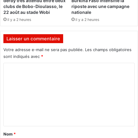
derby très attendu entre deux
Burkina Faso intensifie la
r
clubs de Bobo-Dioulasso, le
riposte avec une campagne
a
22 août au stade Wobi
nationale
g
il y a 2 heures
il y a 2 heures
e
l
e
Laisser un commentaire
p
e
Votre adresse e-mail ne sera pas publiée.
Les champs obligatoires
r
sont indiqués avec
*
s
C
o
n
o
n
m
e
l
m
s
e
o
i
n
g
t
n
a
a
Nom
*