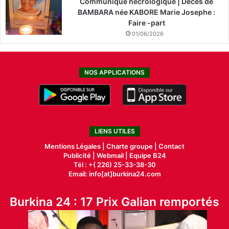
Communiqué nécrologique | Décès de
BAMBARA née KABORE Marie Josephe :
Faire -part
01/06/2026
NOS APPLICATIONS
LIENS UTILES
Mentions Légales |
Charte groupe |
Contact
Publicité
|
Webmail |
Equipe B24
Tél : +( 226) 25-33-38-30
Email: info[at]burkina24.com
Burkina 24 : 17 Prix Galian remportés