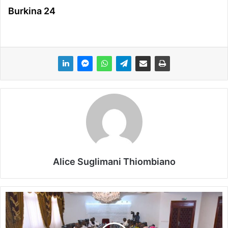
Burkina 24
Alice Suglimani Thiombiano
C
o
m