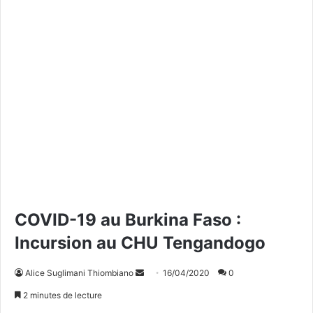
COVID-19 au Burkina Faso :
Incursion au CHU Tengandogo
Alice Suglimani Thiombiano
E
16/04/2020
0
n
2 minutes de lecture
v