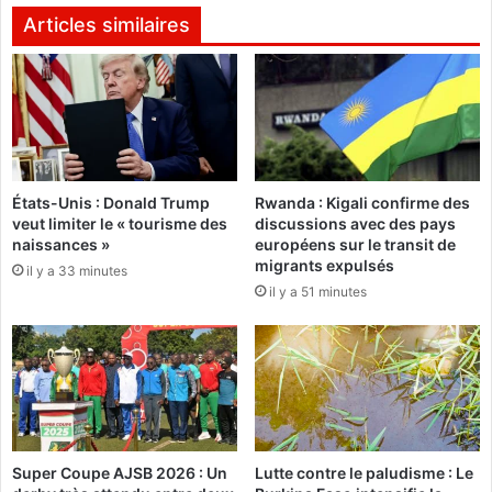
n
k
Articles similaires
i
i
s
n
t
a
r
:
e
A
s
m
d
a
États-Unis : Donald Trump
Rwanda : Kigali confirme des
u
d
veut limiter le « tourisme des
discussions avec des pays
1
o
naissances »
européens sur le transit de
6
T
migrants expulsés
il y a 33 minutes
a
r
il y a 51 minutes
v
a
r
o
i
r
l
é
2
e
0
n
2
c
0
o
Super Coupe AJSB 2026 : Un
Lutte contre le paludisme : Le
u