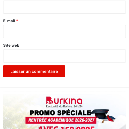
n
i
t
r
e
E-mail
*
*
Site web