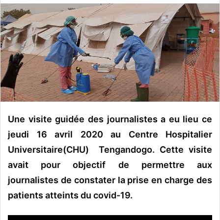
o
y
e
r
u
n
c
o
u
r
Une visite guidée des journalistes a eu lieu ce
r
jeudi 16 avril 2020 au Centre Hospitalier
i
Universitaire(CHU) Tengandogo. Cette visite
e
l
avait pour objectif de permettre aux
journalistes de constater la prise en charge des
patients atteints du covid-19.