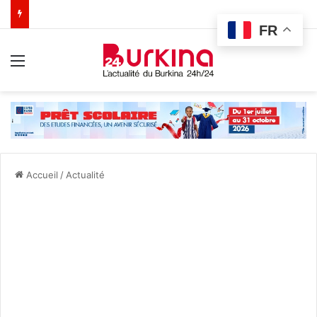
FR
Menu
Accueil
/
Actualité