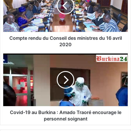
p
t
e
r
e
n
d
Compte rendu du Conseil des ministres du 16 avril
u
2020
d
u
C
C
o
o
v
n
i
s
d
e
-
i
1
l
9
d
a
e
u
Covid-19 au Burkina : Amado Traoré encourage le
s
B
personnel soignant
m
u
i
r