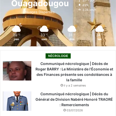
Ouagadougou
31º - 30º
49%
o
i
e
r
3.26 km/h
Nuages Dispersés
k
n
a
m
30
33
31
34
℃
℃
℃
℃
ven
sam
dim
lun
NÉCROLOGIE
Communiqué nécrologique | Décès de
Roger BARRY : Le Ministère de l’Économie et
des Finances présente ses condoléances à
la famille
il y a 2 semaines
Communiqué nécrologique | Décès du
Général de Division Nabéré Honoré TRAORÉ
: Remerciements
03/07/2026