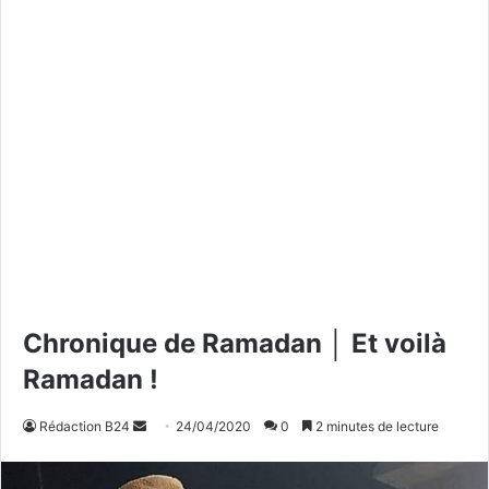
Chronique de Ramadan │ Et voilà
Ramadan !
Rédaction B24
E
24/04/2020
0
2 minutes de lecture
n
v