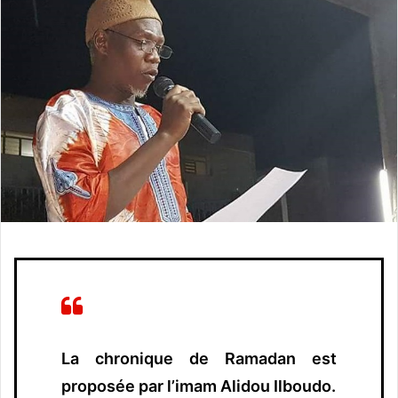
o
y
e
r
u
n
c
o
u
r
r
i
e
l
La chronique de Ramadan est
proposée par l’imam Alidou Ilboudo.