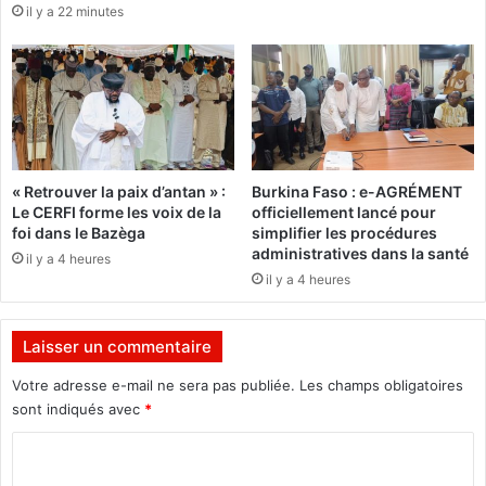
il y a 22 minutes
b
1
é
9
d
a
u
u
c
B
a
u
t
r
i
k
« Retrouver la paix d’antan » :
Burkina Faso : e-AGRÉMENT
v
i
Le CERFI forme les voix de la
officiellement lancé pour
e
n
foi dans le Bazèga
simplifier les procédures
l
a
administratives dans la santé
il y a 4 heures
a
F
il y a 4 heures
n
a
c
s
é
o
Laisser un commentaire
e
:
Votre adresse e-mail ne sera pas publiée.
Les champs obligatoires
F
sont indiqués avec
*
o
C
r
g
o