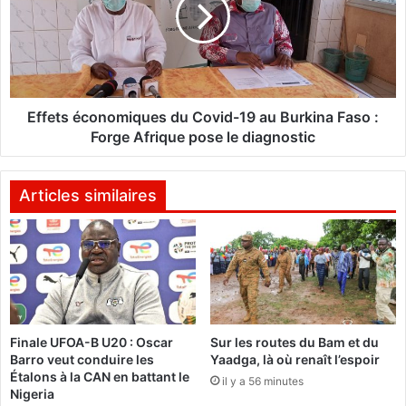
e
a
t
F
s
a
é
s
c
o
o
:
n
Effets économiques du Covid-19 au Burkina Faso :
U
o
Forge Afrique pose le diagnostic
n
m
e
i
p
q
Articles similaires
l
u
a
e
t
s
e
d
f
u
o
C
r
o
Finale UFOA-B U20 : Oscar
Sur les routes du Bam et du
m
v
Barro veut conduire les
Yaadga, là où renaît l’espoir
e
i
Étalons à la CAN en battant le
w
il y a 56 minutes
d
Nigeria
e
-