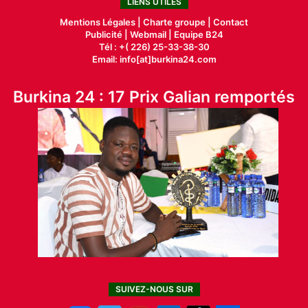
LIENS UTILES
Mentions Légales |
Charte groupe |
Contact
Publicité
|
Webmail |
Equipe B24
Tél : +( 226) 25-33-38-30
Email: info[at]burkina24.com
Burkina 24 : 17 Prix Galian remportés
SUIVEZ-NOUS SUR