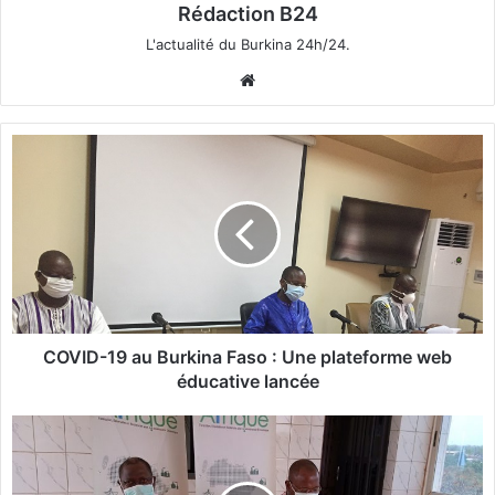
Rédaction B24
L'actualité du Burkina 24h/24.
We
bsi
te
C
O
V
I
D
-
1
9
a
u
COVID-19 au Burkina Faso : Une plateforme web
B
éducative lancée
u
r
E
k
f
i
f
n