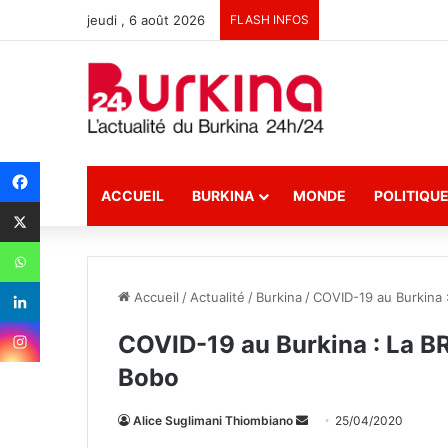
jeudi , 6 août 2026
FLASH INFOS
ACCUEIL
BURKINA
MONDE
POLITIQU
Accueil
/
Actualité
/
Burkina
/
COVID-19 au Burkina 
COVID-19 au Burkina : La B
Bobo
Alice Suglimani Thiombiano
E
25/04/2020
n