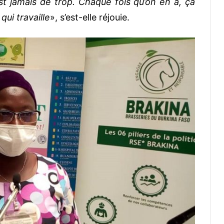
st jamais de trop. Chaque fois qu’on en a, ça
ui travaille
», s’est-elle réjouie.