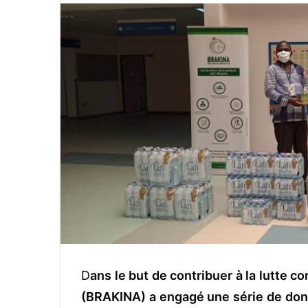
v
o
y
e
r
u
n
c
o
u
r
r
i
e
l
D
ans le but de contribuer à la lutte c
(BRAKINA) a engagé une série de dons