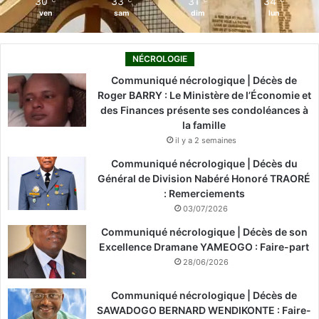
30
33
31
34
℃
℃
℃
℃
ven
sam
dim
lun
NÉCROLOGIE
Communiqué nécrologique | Décès de
Roger BARRY : Le Ministère de l’Économie et
des Finances présente ses condoléances à
la famille
il y a 2 semaines
Communiqué nécrologique | Décès du
Général de Division Nabéré Honoré TRAORÉ
: Remerciements
03/07/2026
Communiqué nécrologique | Décès de son
Excellence Dramane YAMEOGO : Faire-part
28/06/2026
Communiqué nécrologique | Décès de
SAWADOGO BERNARD WENDIKONTE : Faire-