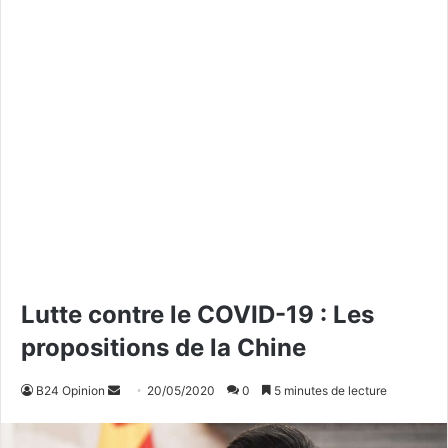
Lutte contre le COVID-19 : Les
propositions de la Chine
B24 Opinion
E
20/05/2020
0
5 minutes de lecture
n
v