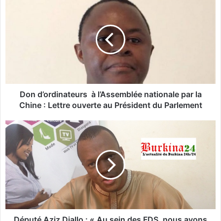
o
n
d
’
o
r
d
i
n
Don d’ordinateurs à l’Assemblée nationale par la
a
Chine : Lettre ouverte au Président du Parlement
t
e
D
u
é
r
p
s
u
t
à
é
l
A
’
z
A
i
s
z
Député Aziz Diallo : « Au sein des FDS, nous avons