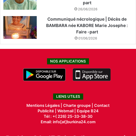
part
26/06/2026
Communiqué nécrologique | Décès de
BAMBARA née KABORE Marie Josephe :
Faire -part
01/06/2026
NOS APPLICATIONS
LIENS UTILES
Mentions Légales |
Charte groupe |
Contact
Publicité
|
Webmail |
Equipe B24
Tél : +( 226) 25-33-38-30
Email: info[at]burkina24.com