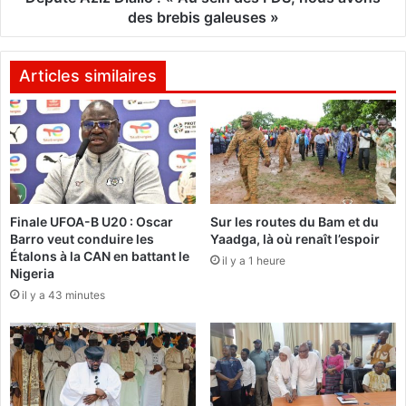
s
D
des brebis galeuses »
e
i
m
a
b
l
Articles similaires
l
l
é
o
e
n
:
a
«
t
i
A
Finale UFOA-B U20 : Oscar
Sur les routes du Bam et du
o
u
Barro veut conduire les
Yaadga, là où renaît l’espoir
n
s
Étalons à la CAN en battant le
a
il y a 1 heure
e
Nigeria
l
i
il y a 43 minutes
e
n
p
d
a
e
r
s
l
F
a
D