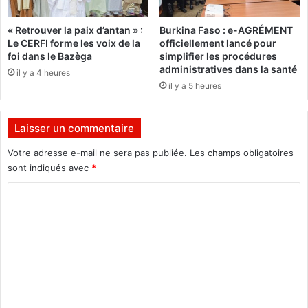
C
S
h
,
« Retrouver la paix d’antan » :
Burkina Faso : e-AGRÉMENT
i
n
Le CERFI forme les voix de la
officiellement lancé pour
n
o
foi dans le Bazèga
simplifier les procédures
e
u
administratives dans la santé
il y a 4 heures
s
il y a 5 heures
:
a
L
v
e
o
Laisser un commentaire
t
n
t
s
Votre adresse e-mail ne sera pas publiée.
Les champs obligatoires
r
d
sont indiqués avec
*
e
e
o
C
s
u
b
o
v
r
m
e
e
r
b
m
t
i
e
e
s
a
g
n
u