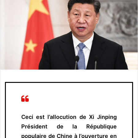
o
y
e
r
u
n
c
o
u
r
r
i
e
l
Ceci est l’allocution de Xi Jinping
Président de la République
populaire de Chine à l’ouverture en