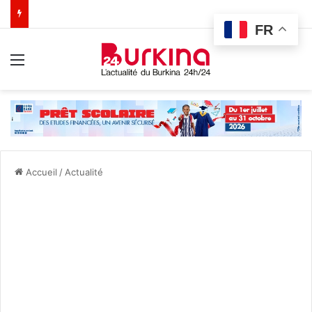
FR
Menu
Accueil
/
Actualité