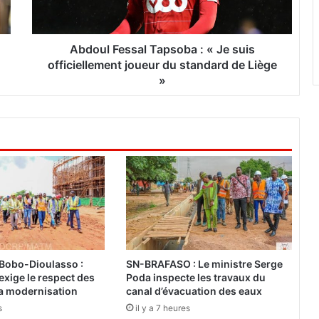
F
e
s
s
Abdoul Fessal Tapsoba : « Je suis
a
officiellement joueur du standard de Liège
l
»
T
a
p
s
o
b
a
:
«
J
e
s
 Bobo-Dioulasso :
SN-BRAFASO : Le ministre Serge
u
exige le respect des
Poda inspecte les travaux du
i
la modernisation
canal d’évacuation des eaux
s
s
il y a 7 heures
o