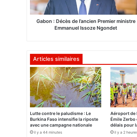
D
é
c
è
Gabon : Décès de l’ancien Premier ministre
s
Emmanuel Issoze Ngondet
d
e
l
’
Articles similaires
a
n
c
i
e
n
P
r
e
Lutte contre le paludisme : Le
Aéroport de
m
Burkina Faso intensifie la riposte
Émile Zerbo 
i
avec une campagne nationale
délais pour 
e
il y a 44 minutes
il y a 2 heure
r