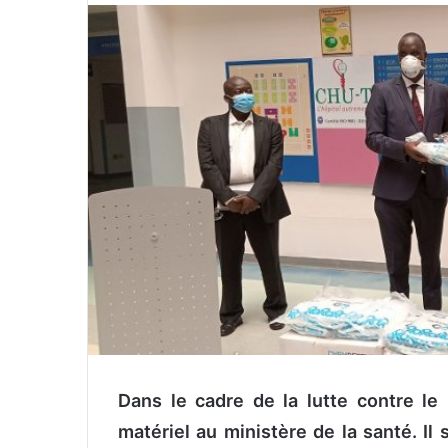
v
o
y
e
r
u
n
c
o
u
r
r
i
e
l
Dans le cadre de la lutte contre le 
matériel au ministère de la santé. Il