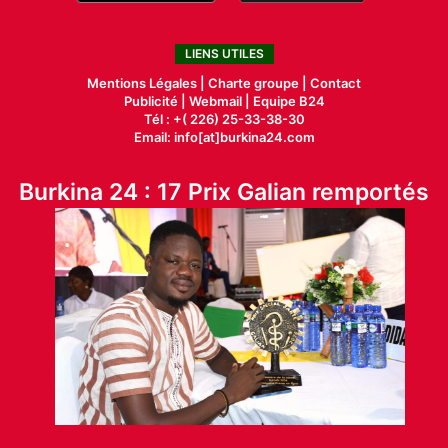
LIENS UTILES
Mentions Légales |
Charte groupe |
Contact
Publicité
|
Webmail |
Equipe B24
Tél : +( 226) 25-33-38-30
Email: info[at]burkina24.com
Burkina 24 : 17 Prix Galian remportés