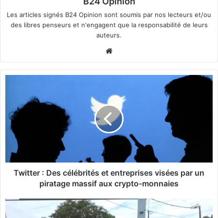
B24 Opinion
Les articles signés B24 Opinion sont soumis par nos lecteurs et/ou
des libres penseurs et n'engagent que la responsabilité de leurs
auteurs.
We
bsi
te
T
w
i
t
t
e
r
:
D
e
Twitter : Des célébrités et entreprises visées par un
s
piratage massif aux crypto-monnaies
c
é
B
l
u