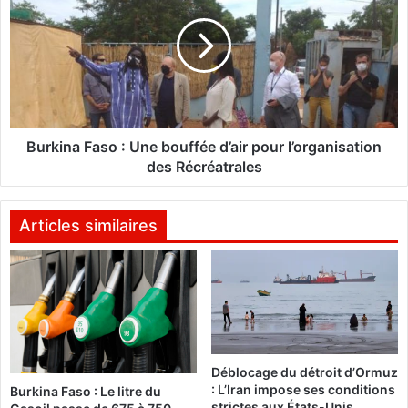
é
r
b
k
r
i
i
n
t
a
é
F
s
a
e
s
Burkina Faso : Une bouffée d’air pour l’organisation
t
o
des Récréatrales
e
n
:
t
U
Articles similaires
r
n
e
e
p
b
r
o
i
u
s
f
e
f
Déblocage du détroit d’Ormuz
s
é
: L’Iran impose ses conditions
Burkina Faso : Le litre du
v
e
strictes aux États-Unis