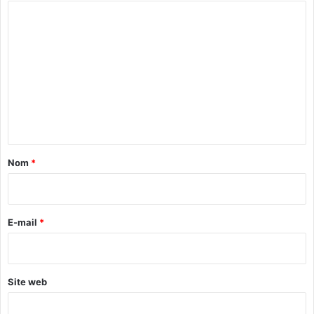
C
i
n
f
d
o
a
e
m
u
s
x
R
m
c
é
e
r
c
y
r
n
p
é
t
t
a
a
o
t
Nom
*
-
r
i
m
a
r
o
l
n
e
e
E-mail
*
n
s
*
a
i
e
Site web
s