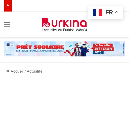
FR
Menu
Accueil
/
Actualité