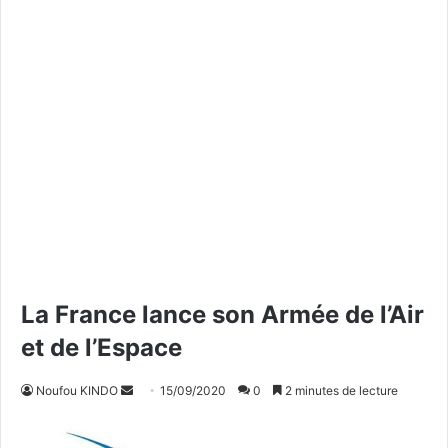
La France lance son Armée de l’Air
et de l’Espace
Noufou KINDO
E
15/09/2020
0
2 minutes de lecture
n
v