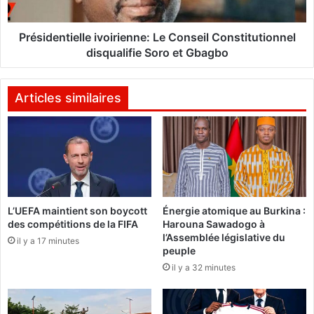
i
n
n
t
a
i
Présidentielle ivoirienne: Le Conseil Constitutionnel
F
e
disqualifie Soro et Gbagbo
a
l
s
l
o
e
Articles similaires
i
:
v
L
o
a
i
v
r
e
i
u
e
L’UEFA maintient son boycott
Énergie atomique au Burkina :
r
n
des compétitions de la FIFA
Harouna Sawadogo à
d
n
l’Assemblée législative du
e
il y a 17 minutes
e
peuple
m
:
il y a 32 minutes
o
L
t
e
o
C
,