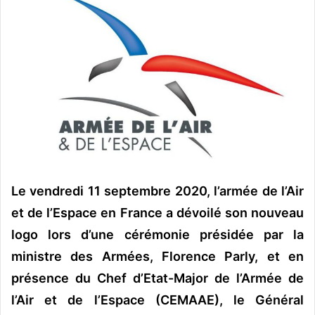
o
y
e
r
u
n
c
o
u
r
r
Le vendredi 11 septembre 2020, l’armée de l’Air
i
et de l’Espace en France a dévoilé son nouveau
e
l
logo lors d’une cérémonie présidée par la
ministre des Armées, Florence Parly, et en
présence du Chef d’Etat-Major de l’Armée de
l’Air et de l’Espace (CEMAAE), le Général