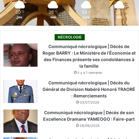
m
30
36
34
33
℃
℃
℃
℃
jeu
ven
sam
dim
NÉCROLOGIE
Communiqué nécrologique | Décès de
Roger BARRY : Le Ministère de l’Économie et
des Finances présente ses condoléances à
la famille
il y a 1 semaine
Communiqué nécrologique | Décès du
Général de Division Nabéré Honoré TRAORÉ
: Remerciements
03/07/2026
Communiqué nécrologique | Décès de son
Excellence Dramane YAMEOGO : Faire-part
28/06/2026