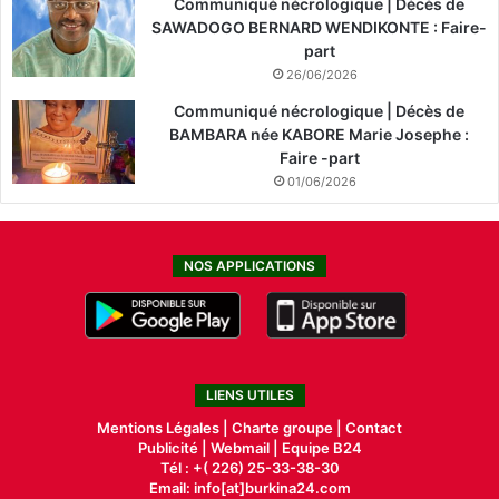
Communiqué nécrologique | Décès de
SAWADOGO BERNARD WENDIKONTE : Faire-
part
26/06/2026
Communiqué nécrologique | Décès de
BAMBARA née KABORE Marie Josephe :
Faire -part
01/06/2026
NOS APPLICATIONS
LIENS UTILES
Mentions Légales |
Charte groupe |
Contact
Publicité
|
Webmail |
Equipe B24
Tél : +( 226) 25-33-38-30
Email: info[at]burkina24.com