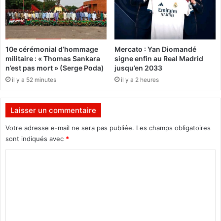
o
g
n
é
s
r
e
a
i
10e cérémonial d’hommage
Mercato : Yan Diomandé
n
l
militaire : « Thomas Sankara
signe enfin au Real Madrid
t
C
n’est pas mort » (Serge Poda)
jusqu’en 2033
d
o
il y a 52 minutes
il y a 2 heures
e
n
p
s
a
t
Laisser un commentaire
r
i
k
t
Votre adresse e-mail ne sera pas publiée.
Les champs obligatoires
i
u
sont indiqués avec
*
n
t
g
i
C
,
o
o
l
n
m
e
n
s
e
m
s
l
e
i
d