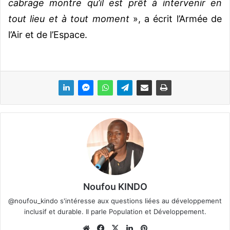
cabrage montre qu’il est prêt à intervenir en
tout lieu et à tout moment
», a écrit l’Armée de
l’Air et de l’Espace.
Noufou KINDO
@noufou_kindo s'intéresse aux questions liées au développement
inclusif et durable. Il parle Population et Développement.
We
Fa
X
Lin
Pin