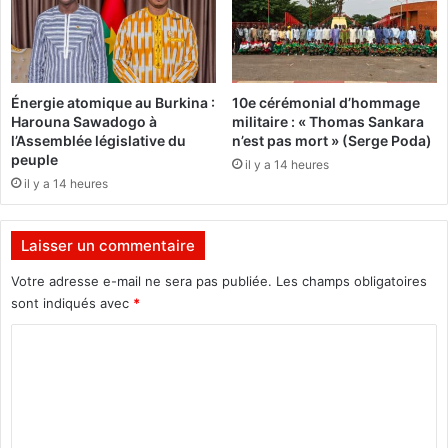
l
u
a
p
p
r
r
e
é
n
Énergie atomique au Burkina :
10e cérémonial d’hommage
s
d
Harouna Sawadogo à
militaire : « Thomas Sankara
i
l
l’Assemblée législative du
n’est pas mort » (Serge Poda)
d
e
peuple
il y a 14 heures
e
s
il y a 14 heures
n
r
t
ê
i
n
Laisser un commentaire
e
e
l
s
Votre adresse e-mail ne sera pas publiée.
Les champs obligatoires
l
d
sont indiqués avec
*
e
e
,
C
l
d
’
o
e
o
m
v
r
a
g
m
n
a