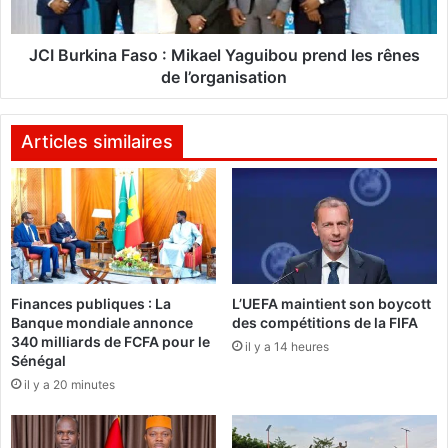
u
i
a
n
d
a
JCI Burkina Faso : Mikael Yaguibou prend les rênes
i
F
de l’organisation
o
a
B
s
e
o
Articles similaires
r
:
t
M
i
i
n
k
,
a
c
e
a
l
n
Finances publiques : La
L’UEFA maintient son boycott
Y
Banque mondiale annonce
des compétitions de la FIFA
d
a
340 milliards de FCFA pour le
i
il y a 14 heures
g
Sénégal
d
u
il y a 20 minutes
a
i
t
b
à
o