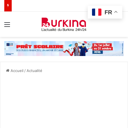
FR
Menu
Accueil
/
Actualité