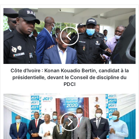
C
ô
t
e
d
’
I
v
o
i
Côte d’Ivoire : Konan Kouadio Bertin, candidat à la
r
présidentielle, devant le Conseil de discipline du
e
PDCI
:
K
J
o
C
n
I
a
B
n
u
K
r
o
k