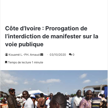
Côte d’Ivoire : Prorogation de
l’interdiction de manifester sur la
voie publique
Kouamé L.-PH. Arnaud
E
03/10/2020
0
n
Temps de lecture 1 minute
v
o
y
e
r
u
n
c