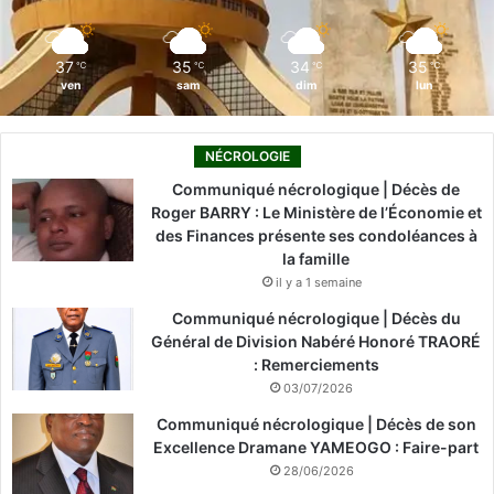
m
37
35
34
35
℃
℃
℃
℃
ven
sam
dim
lun
NÉCROLOGIE
Communiqué nécrologique | Décès de
Roger BARRY : Le Ministère de l’Économie et
des Finances présente ses condoléances à
la famille
il y a 1 semaine
Communiqué nécrologique | Décès du
Général de Division Nabéré Honoré TRAORÉ
: Remerciements
03/07/2026
Communiqué nécrologique | Décès de son
Excellence Dramane YAMEOGO : Faire-part
28/06/2026