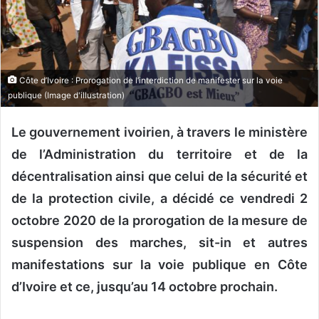
o
u
r
r
Côte d’Ivoire : Prorogation de l’interdiction de manifester sur la voie
i
publique (Image d'illustration)
e
l
Le gouvernement ivoirien, à travers le ministère
de l’Administration du territoire et de la
décentralisation ainsi que celui de la sécurité et
de la protection civile, a décidé ce vendredi 2
octobre 2020 de la prorogation de la mesure de
suspension des marches, sit-in et autres
manifestations sur la voie publique en Côte
d’Ivoire et ce, jusqu’au 14 octobre prochain.