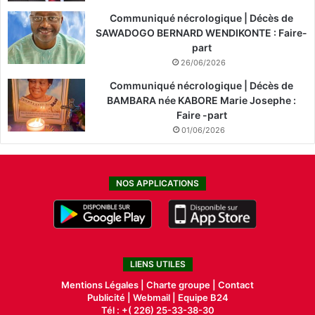
Communiqué nécrologique | Décès de
SAWADOGO BERNARD WENDIKONTE : Faire-
part
26/06/2026
Communiqué nécrologique | Décès de
BAMBARA née KABORE Marie Josephe :
Faire -part
01/06/2026
NOS APPLICATIONS
LIENS UTILES
Mentions Légales |
Charte groupe |
Contact
Publicité
|
Webmail |
Equipe B24
Tél : +( 226) 25-33-38-30