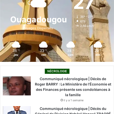
27
b
e
u
a
o
o
d
b
g
k
Ouagadougou
36º - 27º
61%
o
i
e
r
2.66 km/h
Nuages Dispersés
k
n
a
m
36
33
34
29
℃
℃
℃
℃
jeu
ven
sam
dim
NÉCROLOGIE
Communiqué nécrologique | Décès de
Roger BARRY : Le Ministère de l’Économie et
des Finances présente ses condoléances à
la famille
il y a 1 semaine
Communiqué nécrologique | Décès du
Général de Division Nabéré Honoré TRAORÉ