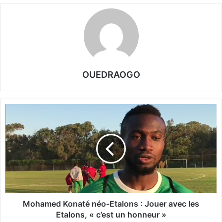
OUEDRAOGO
M
o
h
a
m
e
d
K
o
n
Mohamed Konaté néo-Etalons : Jouer avec les
a
Etalons, « c’est un honneur »