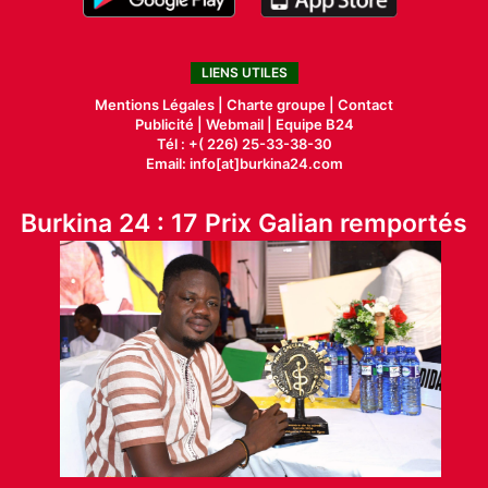
LIENS UTILES
Mentions Légales |
Charte groupe |
Contact
Publicité
|
Webmail |
Equipe B24
Tél : +( 226) 25-33-38-30
Email: info[at]burkina24.com
Burkina 24 : 17 Prix Galian remportés