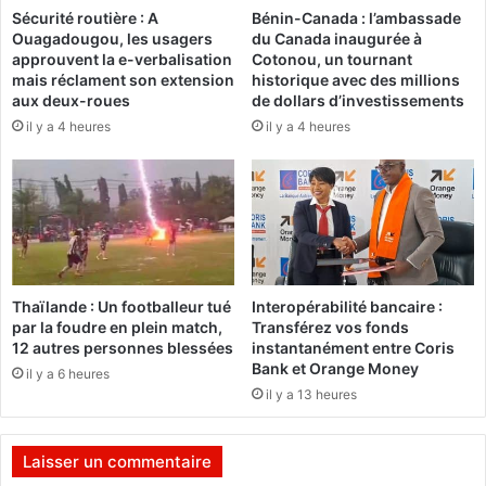
Sécurité routière : A
Bénin-Canada : l’ambassade
c
i
Ouagadougou, les usagers
du Canada inaugurée à
l
n
approuvent la e-verbalisation
Cotonou, un tournant
e
i
mais réclament son extension
historique avec des millions
s
s
aux deux-roues
de dollars d’investissements
E
t
il y a 4 heures
il y a 4 heures
t
è
a
r
l
e
o
d
n
e
s
l
,
’
«
é
Thaïlande : Un footballeur tué
Interopérabilité bancaire :
c
d
par la foudre en plein match,
Transférez vos fonds
’
u
12 autres personnes blessées
instantanément entre Coris
e
c
Bank et Orange Money
il y a 6 heures
s
a
il y a 13 heures
t
t
u
i
n
o
Laisser un commentaire
h
n