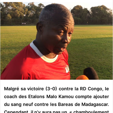
v
o
y
e
r
u
n
c
o
u
r
r
i
e
Malgré sa victoire (3-0) contre la RD Congo, le
l
coach des Etalons Malo Kamou compte ajouter
du sang neuf contre les Bareas de Madagascar.
Cependant, il n’y aura pas un « chamboulement