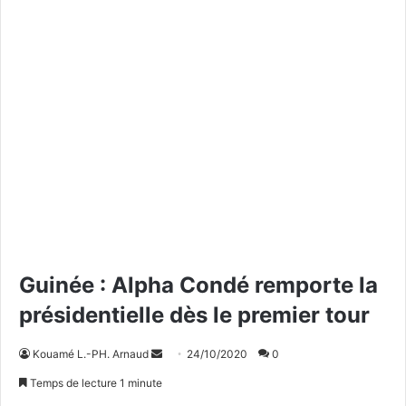
Guinée : Alpha Condé remporte la
présidentielle dès le premier tour
Kouamé L.-PH. Arnaud
E
24/10/2020
0
n
Temps de lecture 1 minute
v