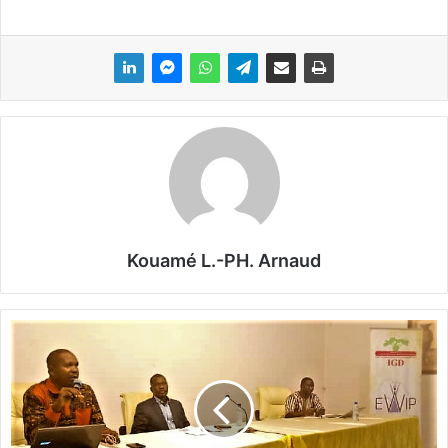
Kouamé L.-PH. Arnaud
R
e
s
p
e
c