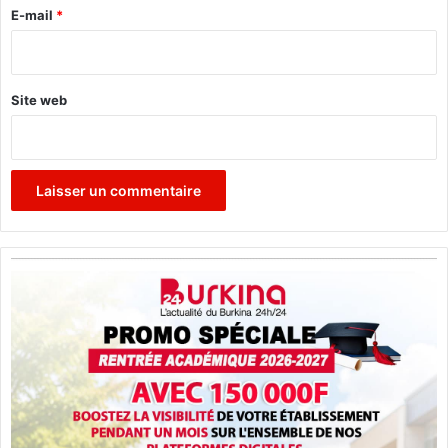
a
e
E-mail
*
*
Site web