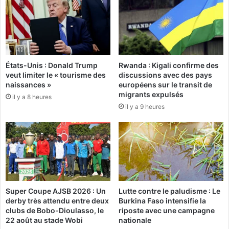
l
t
a
u
t
p
i
l
v
é
e
e
États-Unis : Donald Trump
Rwanda : Kigali confirme des
s
t
veut limiter le « tourisme des
discussions avec des pays
:
t
naissances »
européens sur le transit de
L
r
migrants expulsés
il y a 8 heures
'
o
il y a 9 heures
I
i
G
s
D
p
p
a
o
s
s
s
e
e
l
s
Super Coupe AJSB 2026 : Un
Lutte contre le paludisme : Le
e
d
derby très attendu entre deux
Burkina Faso intensifie la
d
é
clubs de Bobo-Dioulasso, le
riposte avec une campagne
é
c
22 août au stade Wobi
nationale
b
i