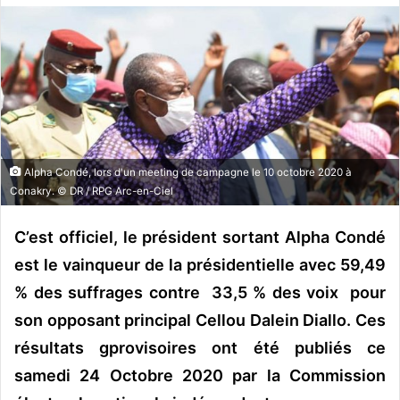
o
y
e
r
u
n
c
o
Alpha Condé, lors d'un meeting de campagne le 10 octobre 2020 à
u
Conakry. © DR / RPG Arc-en-Ciel
r
r
C’est officiel, le président sortant
Alpha Condé
i
est le vainqueur de la présidentielle avec 59,49
e
% des suffrages contre 33,5 % des voix pour
l
son opposant principal Cellou Dalein Diallo. Ces
résultats gprovisoires ont été publiés ce
samedi 24 Octobre 2020 par la Commission