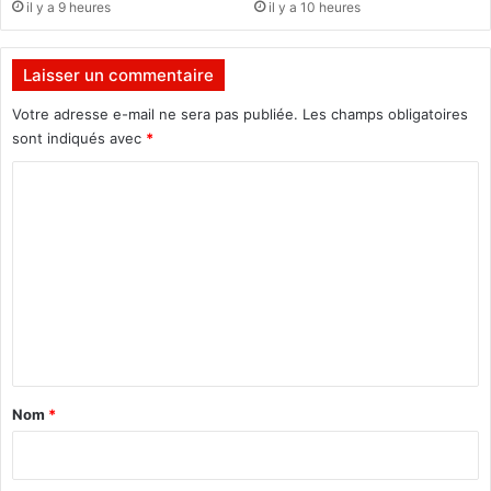
il y a 9 heures
il y a 10 heures
a
s
t
i
v
Laisser un commentaire
e
s
Votre adresse e-mail ne sera pas publiée.
Les champs obligatoires
p
sont indiqués avec
*
o
C
u
r
o
F
m
r
a
m
n
e
c
k
n
L
t
a
a
s
Nom
*
s
i
i
r
n