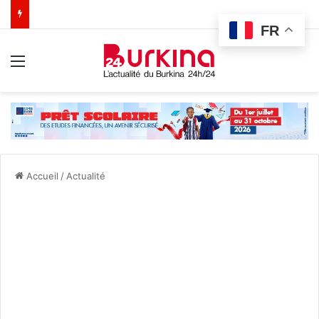
FR
Menu
Accueil
/
Actualité