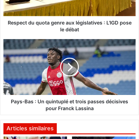
t
d
u
q
Respect du quota genre aux législatives : L'IGD pose
u
le débat
o
t
P
a
a
g
y
e
s
n
-
r
B
e
a
a
s
u
:
x
U
Pays-Bas : Un quintuplé et trois passes décisives
l
n
pour Franck Lassina
é
q
g
u
i
i
Articles similaires
s
n