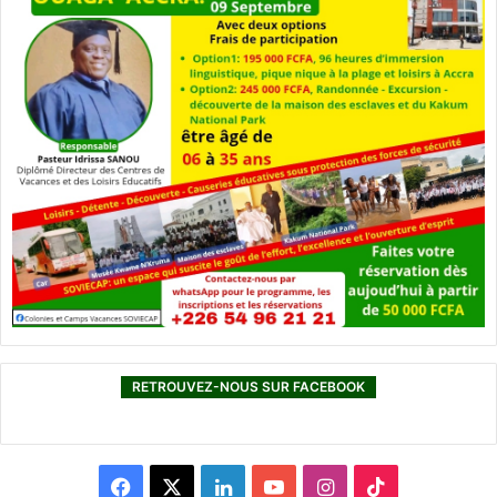
RETROUVEZ-NOUS SUR FACEBOOK
F
X
L
Y
I
T