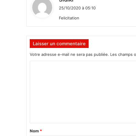
e
i
25/10/2020 à 05:10
n
t
t
Felicitation
i
:
e
l
l
Laisser un commentaire
e
Votre adresse e-mail ne sera pas publiée.
Les champs o
d
è
C
s
l
o
e
m
p
m
r
e
e
m
n
i
e
t
r
a
Nom
*
t