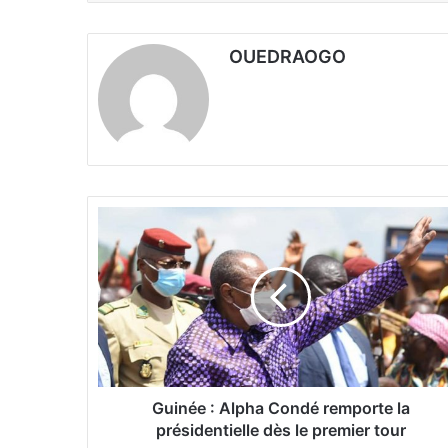
OUEDRAOGO
G
u
i
n
é
e
:
A
l
p
Guinée : Alpha Condé remporte la
h
présidentielle dès le premier tour
a