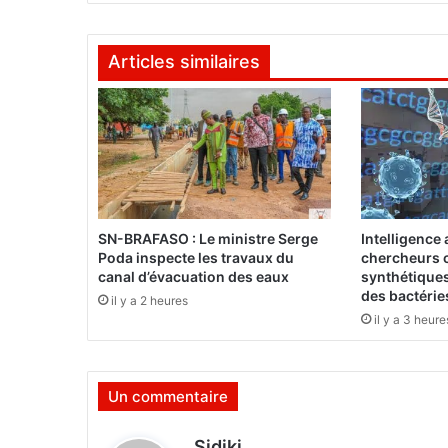
C
o
Articles similaires
n
d
é
r
e
m
p
o
r
SN-BRAFASO : Le ministre Serge
Intelligence a
t
Poda inspecte les travaux du
chercheurs c
e
canal d’évacuation des eaux
synthétiques
l
des bactérie
il y a 2 heures
a
il y a 3 heure
p
r
é
Un commentaire
s
i
d
d
Sidiki