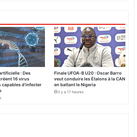
a
c
u
l
t
u
r
e
:
L
rtificielle : Des
Finale UFOA-B U20 : Oscar Barro
e
réent 16 virus
veut conduire les Étalons à la CAN
C
 capables d’infecter
en battant le Nigeria
h
s
il y a 17 heures
e
s
f
d
e
Z
o
r