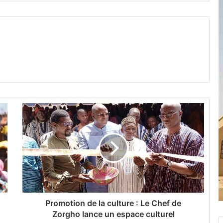
P
r
o
m
o
t
i
o
n
d
Promotion de la culture : Le Chef de
e
Zorgho lance un espace culturel
l