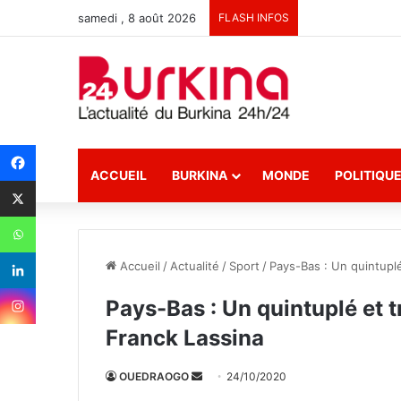
samedi , 8 août 2026
FLASH INFOS
ACCUEIL
BURKINA
MONDE
POLITIQU
Accueil
/
Actualité
/
Sport
/
Pays-Bas : Un quintuplé
Pays-Bas : Un quintuplé et t
Franck Lassina
OUEDRAOGO
E
24/10/2020
n