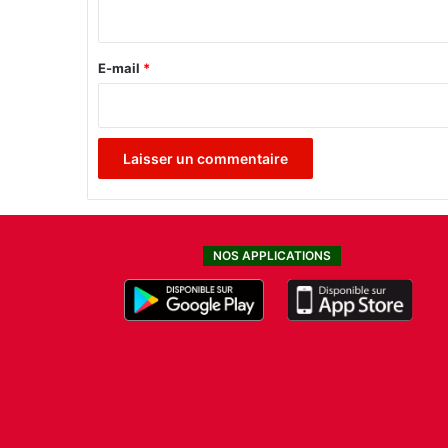
o
i
u
r
r
e
E-mail
*
*
NOS APPLICATIONS