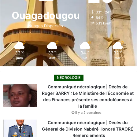
o
d
b
g
k
Ouagadougou
33º - 24º
64%
o
i
e
r
5.13 km/h
Nuages Dispersés
k
n
a
m
33
32
34
32
℃
℃
℃
℃
sam
dim
lun
mar
NÉCROLOGIE
Communiqué nécrologique | Décès de
Roger BARRY : Le Ministère de l’Économie et
des Finances présente ses condoléances à
la famille
il y a 2 semaines
Communiqué nécrologique | Décès du
Général de Division Nabéré Honoré TRAORÉ
: Remerciements