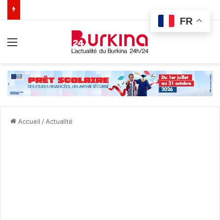
FR
Menu
Accueil
/
Actualité