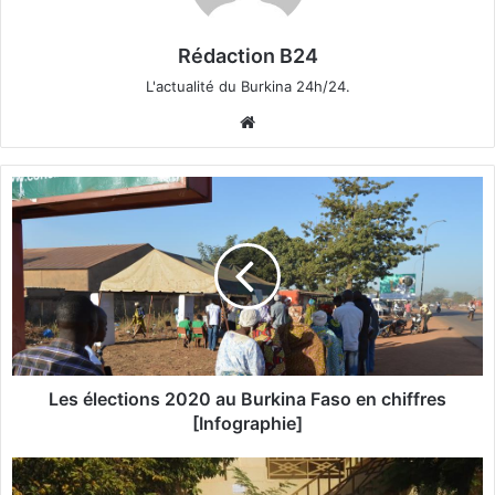
Rédaction B24
L'actualité du Burkina 24h/24.
We
bsi
te
L
e
s
é
l
e
c
t
i
o
Les élections 2020 au Burkina Faso en chiffres
n
[Infographie]
s
2
B
0
u