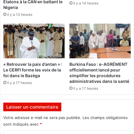
Étalons à la CAN en battant le
f
il y a 14 heures
b
Nigeria
r
l
il y a 13 heures
e
e
s
s
[
d
I
u
n
c
f
o
o
m
g
m
« Retrouver la paix d’antan » :
Burkina Faso : e-AGRÉMENT
r
e
Le CERFI forme les voix de la
officiellement lancé pour
a
r
foi dans le Bazèga
simplifier les procédures
p
c
administratives dans la santé
il y a 17 heures
h
e
il y a 17 heures
i
a
e
u
]
p
Laisser un commentaire
a
r
Votre adresse e-mail ne sera pas publiée.
Les champs obligatoires
f
sont indiqués avec
*
u