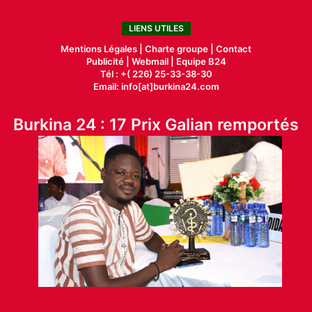
LIENS UTILES
Mentions Légales |
Charte groupe |
Contact
Publicité
|
Webmail |
Equipe B24
Tél : +( 226) 25-33-38-30
Email: info[at]burkina24.com
Burkina 24 : 17 Prix Galian remportés