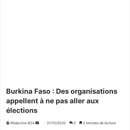
Burkina Faso : Des organisations
appellent à ne pas aller aux
élections
Rédaction B24
E
31/10/2020
0
2 minutes de lecture
n