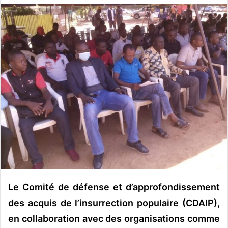
v
o
y
e
r
u
n
c
o
u
r
r
i
e
l
Le Comité de défense et d’approfondissement
des acquis de l’insurrection populaire (CDAIP),
en collaboration avec des organisations comme