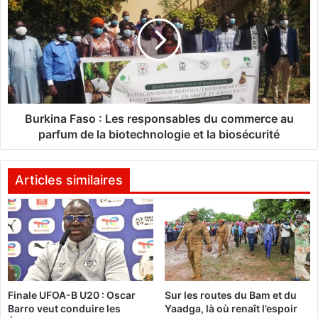
2
r
0
k
a
i
u
n
B
a
u
F
r
a
k
s
Burkina Faso : Les responsables du commerce au
i
o
parfum de la biotechnologie et la biosécurité
n
:
a
L
F
e
Articles similaires
a
s
s
r
o
e
e
s
n
p
c
o
h
n
Finale UFOA-B U20 : Oscar
Sur les routes du Bam et du
i
s
Barro veut conduire les
Yaadga, là où renaît l’espoir
f
a