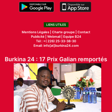
LIENS UTILES
Mentions Légales |
Charte groupe |
Contact
Publicité
|
Webmail |
Equipe B24
Tél : +( 226) 25-33-38-30
Email: info[at]burkina24.com
Burkina 24 : 17 Prix Galian remportés