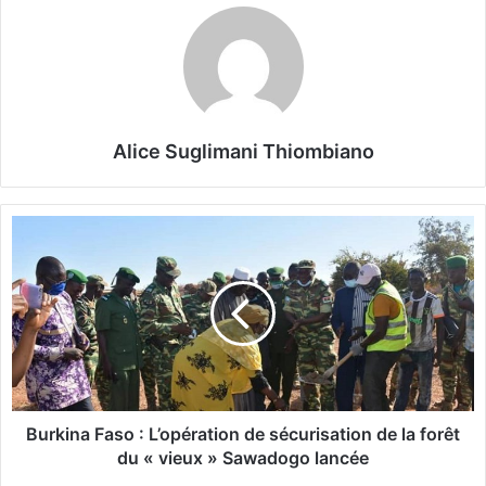
Alice Suglimani Thiombiano
B
u
r
k
i
n
a
F
a
s
Burkina Faso : L’opération de sécurisation de la forêt
o
du « vieux » Sawadogo lancée