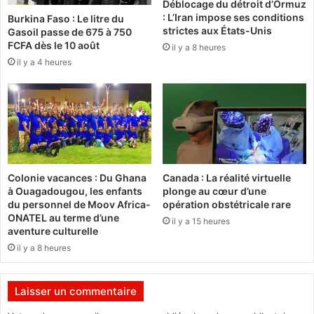
Déblocage du détroit d’Ormuz
a
:
: L’Iran impose ses conditions
Burkina Faso : Le litre du
t
L
strictes aux États-Unis
Gasoil passe de 675 à 750
i
e
FCFA dès le 10 août
il y a 8 heures
o
R
il y a 4 heures
n
a
d
t
e
a
l
n
a
g
f
a
o
C
r
l
Colonie vacances : Du Ghana
Canada : La réalité virtuelle
ê
u
à Ouagadougou, les enfants
plonge au cœur d’une
t
b
du personnel de Moov Africa-
opération obstétricale rare
d
B
ONATEL au terme d’une
il y a 15 heures
u
u
aventure culturelle
«
r
il y a 8 heures
k
v
i
i
n
Laisser un commentaire
e
a
u