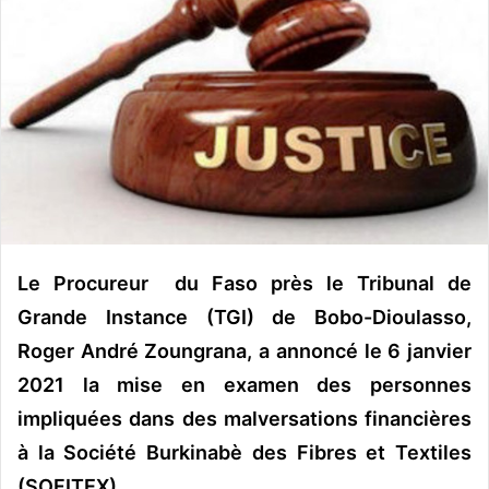
u
n
c
o
u
r
r
i
e
l
Le Procureur du Faso près le Tribunal de
Grande Instance (TGI) de Bobo-Dioulasso,
Roger André Zoungrana, a annoncé le 6 janvier
2021 la mise en examen des personnes
impliquées dans des malversations financières
à la Société Burkinabè des Fibres et Textiles
(SOFITEX).