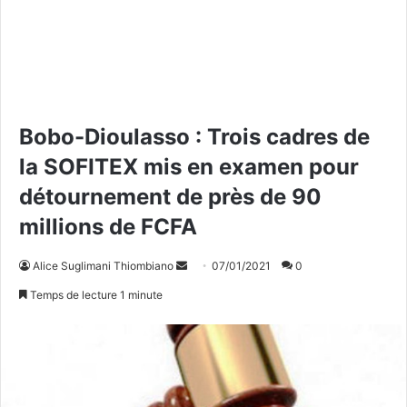
Bobo-Dioulasso : Trois cadres de
la SOFITEX mis en examen pour
détournement de près de 90
millions de FCFA
Alice Suglimani Thiombiano
E
07/01/2021
0
n
Temps de lecture 1 minute
v
o
y
e
r