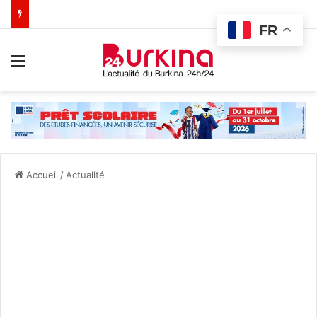
FR
Menu
Accueil
/
Actualité