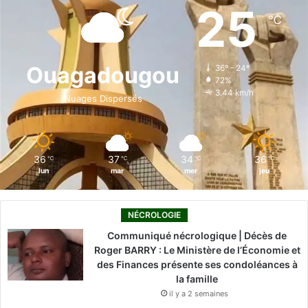
e
k
T
t
T
25
℃
b
e
u
a
o
o
d
b
g
k
Ouagadougou
36º - 24º
72%
o
i
e
r
3.44 km/h
Nuages Dispersés
k
n
a
m
36
37
34
36
℃
℃
℃
℃
lun
mar
mer
jeu
NÉCROLOGIE
Communiqué nécrologique | Décès de
Roger BARRY : Le Ministère de l’Économie et
des Finances présente ses condoléances à
la famille
il y a 2 semaines