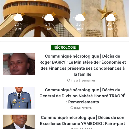
k
n
a
m
30
34
35
35
℃
℃
℃
℃
dim
lun
mar
mer
NÉCROLOGIE
Communiqué nécrologique | Décès de
Roger BARRY : Le Ministère de l’Économie et
des Finances présente ses condoléances à
la famille
il y a 2 semaines
Communiqué nécrologique | Décès du
Général de Division Nabéré Honoré TRAORÉ
: Remerciements
03/07/2026
Communiqué nécrologique | Décès de son
Excellence Dramane YAMEOGO : Faire-part