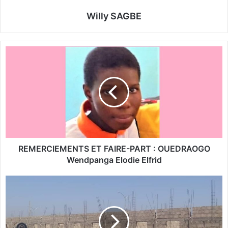
Willy SAGBE
R
E
M
E
R
C
I
E
M
E
REMERCIEMENTS ET FAIRE-PART : OUEDRAOGO
N
Wendpanga Elodie Elfrid
T
S
5
E
0
T
a
F
n
A
s