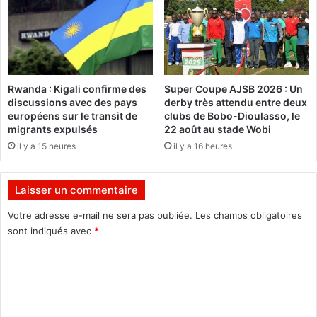
d
j
p
i
a
d
n
e
g
G
a
a
Rwanda : Kigali confirme des
Super Coupe AJSB 2026 : Un
E
o
discussions avec des pays
derby très attendu entre deux
l
u
européens sur le transit de
clubs de Bobo-Dioulasso, le
o
a
migrants expulsés
22 août au stade Wobi
d
:
il y a 15 heures
il y a 16 heures
i
L
e
e
E
g
Laisser un commentaire
l
e
f
s
Votre adresse e-mail ne sera pas publiée.
Les champs obligatoires
r
t
sont indiqués avec
*
i
e
d
d
C
e
o
s
m
a
n