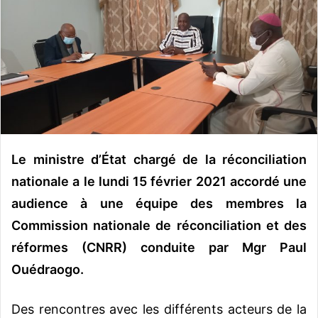
v
o
y
e
r
u
n
c
o
u
Le ministre d’État chargé de la réconciliation
r
nationale a le lundi 15 février 2021 accordé une
r
audience à une équipe des membres la
i
Commission nationale de réconciliation et des
e
l
réformes (CNRR) conduite par Mgr Paul
Ouédraogo.
Des rencontres avec les différents acteurs de la