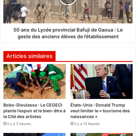
I
d
R
u
E
L
-
y
P
c
50 ans du Lycée provincial Bafuji de Gaoua : Le
A
é
geste des anciens élèves de l’établissement
R
e
T
p
:
r
Articles similaires
O
o
U
v
E
i
D
n
R
c
A
i
O
a
Bobo-Dioulasso : Le CEGECI
États-Unis : Donald Trump
G
l
plante l’espoir et le bien-être à
veut limiter le « tourisme des
O
B
la Cité des artistes
naissances »
W
a
il y a 3 heures
il y a 15 heures
e
f
n
u