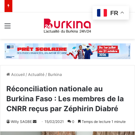
FR
Menu
Accueil
/
Actualité
/
Burkina
Réconciliation nationale au
Burkina Faso : Les membres de la
CNRR reçus par Zéphirin Diabré
Willy SAGBE
E
15/02/2021
0
Temps de lecture 1 minute
n