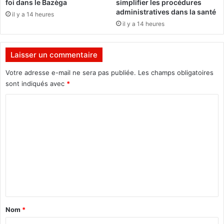
foi dans le Bazèga
simplifier les procédures
m
k
administratives dans la santé
il y a 14 heures
i
i
il y a 14 heures
t
n
i
a
é
b
Laisser un commentaire
a
è
u
s
Votre adresse e-mail ne sera pas publiée.
Les champs obligatoires
G
e
sont indiqués avec
*
a
r
b
C
o
o
n
o
n
t
m
v
a
m
c
e
c
i
n
n
t
é
a
s
Nom
*
i