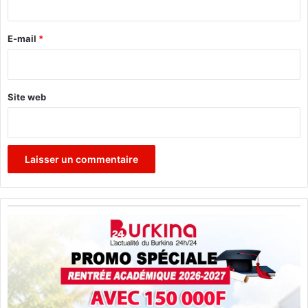
r
e
E-mail
*
*
Site web