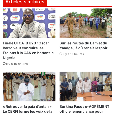
k
Articles similaires
t
i
i
n
a
a
n
F
K
a
a
s
b
o
Finale UFOA-B U20 : Oscar
Sur les routes du Bam et du
o
:
Barro veut conduire les
Yaadga, là où renaît l’espoir
r
B
Étalons à la CAN en battant le
é
il y a 11 heures
i
Nigeria
e
e
il y a 10 heures
n
n
v
t
i
ô
s
t
i
l
t
e
e
s
d
B
« Retrouver la paix d’antan » :
Burkina Faso : e-AGRÉMENT
'
u
Le CERFI forme les voix de la
officiellement lancé pour
a
r