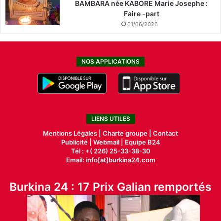
BAMBARA née KABORE Marie Josephe :
Faire -part
01/06/2026
NOS APPLICATIONS
LIENS UTILES
Mentions Légales |
Charte groupe |
Contact
Publicité
|
Webmail |
Equipe B24
Tél : +( 226) 25-33-38-30
Email: info[at]burkina24.com
Burkina 24 : 17 Prix Galian remportés