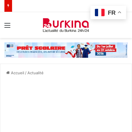
FR
Menu
Accueil
/
Actualité