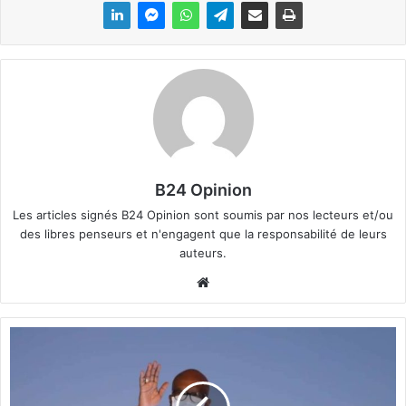
B24 Opinion
Les articles signés B24 Opinion sont soumis par nos lecteurs et/ou
des libres penseurs et n'engagent que la responsabilité de leurs
auteurs.
We
bsi
te
B
u
r
k