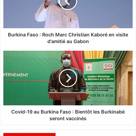
i
n
a
F
a
s
Burkina Faso : Roch Marc Christian Kaboré en visite
o
d'amitié au Gabon
:
C
R
o
o
v
c
i
h
d
M
-
a
1
r
9
c
a
C
u
Covid-19 au Burkina Faso : Bientôt les Burkinabè
h
B
seront vaccinés
r
u
i
r
s