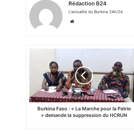
Rédaction B24
L'actualité du Burkina 24h/24.
We
bsi
te
B
u
r
k
i
n
a
F
a
s
Burkina Faso : « La Marche pour la Patrie
o
» demande la suppression du HCRUN
:
«
L