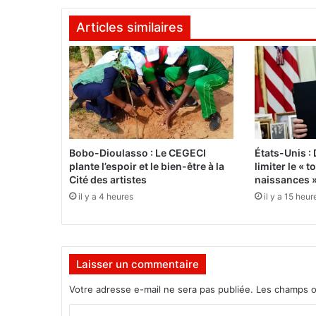
a
Articles similaires
M
a
r
c
h
e
p
o
u
Bobo-Dioulasso : Le CEGECI
États-Unis :
r
plante l’espoir et le bien-être à la
limiter le « 
l
Cité des artistes
naissances 
a
il y a 4 heures
il y a 15 heur
P
a
t
r
Laisser un commentaire
i
e
Votre adresse e-mail ne sera pas publiée.
Les champs o
»
d
C