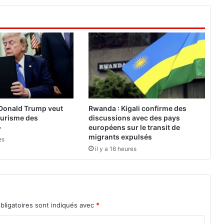
s
a
c
t
e
u
r
s
d
u
 Donald Trump veut
Rwanda : Kigali confirme des
f
tourisme des
discussions avec des pays
r
»
européens sur le transit de
o
migrants expulsés
es
i
il y a 16 heures
d
e
t
d
e
bligatoires sont indiqués avec
*
l
a