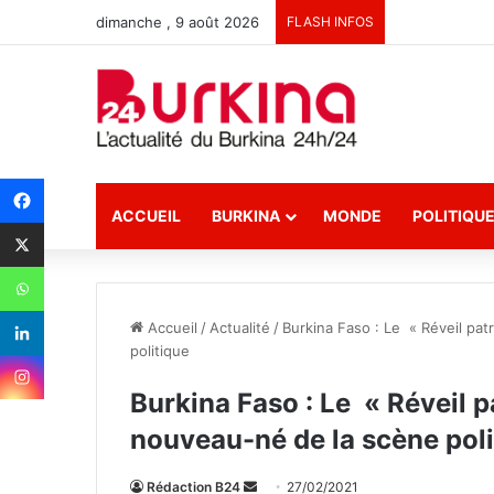
dimanche , 9 août 2026
FLASH INFOS
ACCUEIL
BURKINA
MONDE
POLITIQU
Accueil
/
Actualité
/
Burkina Faso : Le « Réveil pat
politique
Burkina Faso : Le « Réveil p
nouveau-né de la scène poli
Rédaction B24
E
27/02/2021