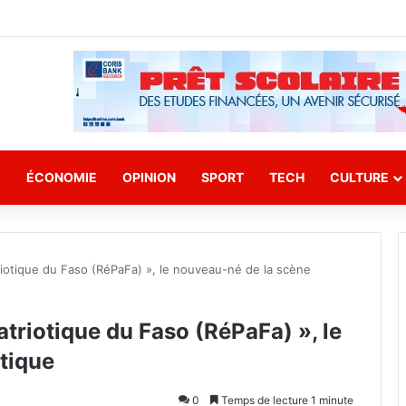
E
ÉCONOMIE
OPINION
SPORT
TECH
CULTURE
riotique du Faso (RéPaFa) », le nouveau-né de la scène
atriotique du Faso (RéPaFa) », le
tique
0
Temps de lecture 1 minute