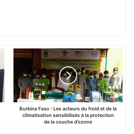
B
u
r
k
i
n
a
F
a
s
Burkina Faso : Les acteurs du froid et de la
o
climatisation sensibilisés à la protection
:
de la couche d’ozone
L
e