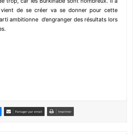
de trop, car les Burkinabè sont nombreux. Il a
 vient de se créer va se donner pour cette
parti ambitionne d’engranger des résultats lors
es.
Partager par email
Imprimer