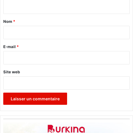
u
n
F
t
a
a
s
Nom
*
o
i
r
e
E-mail
*
*
Site web