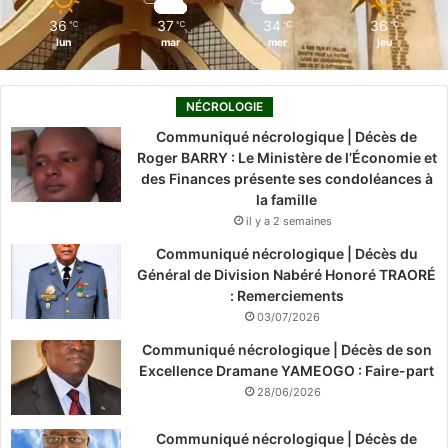
m
36
37
34
36
℃
℃
℃
℃
lun
mar
mer
jeu
NÉCROLOGIE
Communiqué nécrologique | Décès de
Roger BARRY : Le Ministère de l’Économie et
des Finances présente ses condoléances à
la famille
il y a 2 semaines
Communiqué nécrologique | Décès du
Général de Division Nabéré Honoré TRAORÉ
: Remerciements
03/07/2026
Communiqué nécrologique | Décès de son
Excellence Dramane YAMEOGO : Faire-part
28/06/2026
Communiqué nécrologique | Décès de