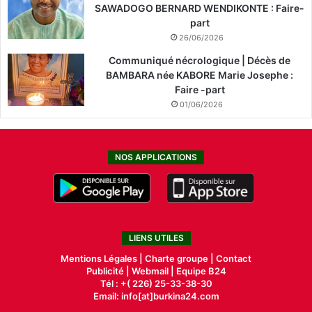
SAWADOGO BERNARD WENDIKONTE : Faire-
part
26/06/2026
Communiqué nécrologique | Décès de
BAMBARA née KABORE Marie Josephe :
Faire -part
01/06/2026
NOS APPLICATIONS
LIENS UTILES
Mentions Légales |
Charte groupe |
Contact
Publicité
|
Webmail |
Equipe B24
Tél : +( 226) 25-33-38-30
Email: info[at]burkina24.com