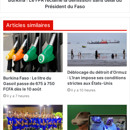
Burkina : Le FPR réclame la démission sans délai du
c
F
Président du Faso
o
P
n
R
t
r
Articles similaires
r
é
e
c
l
l
e
a
s
m
p
e
o
l
Déblocage du détroit d’Ormuz
p
a
: L’Iran impose ses conditions
Burkina Faso : Le litre du
u
d
strictes aux États-Unis
Gasoil passe de 675 à 750
l
é
FCFA dès le 10 août
il y a 10 heures
a
m
il y a 7 heures
t
i
i
s
o
s
n
i
s
o
d
n