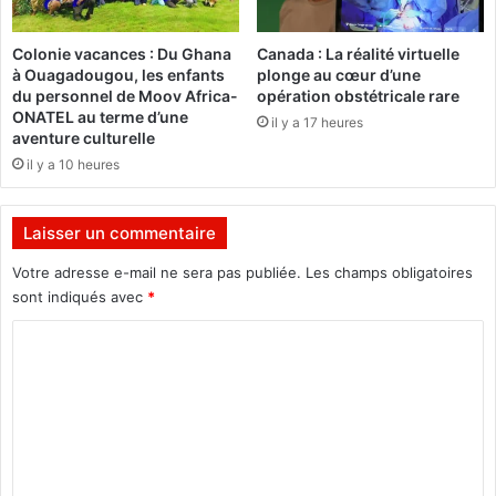
é
s
j
a
Colonie vacances : Du Ghana
Canada : La réalité virtuelle
o
n
à Ouagadougou, les enfants
plonge au cœur d’une
u
s
du personnel de Moov Africa-
opération obstétricale rare
é
d
ONATEL au terme d’une
il y a 17 heures
e
é
aventure culturelle
à
l
il y a 10 heures
l
a
'
i
E
d
Laisser un commentaire
s
u
t
P
Votre adresse e-mail ne sera pas publiée.
Les champs obligatoires
(
r
sont indiqués avec
*
a
é
C
r
s
m
i
o
é
d
m
e
e
)
n
m
t
e
d