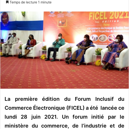
Temps de lecture 1 minute
v
o
y
e
r
u
n
c
o
u
r
r
i
e
La première édition du Forum Inclusif du
l
Commerce Électronique (FICEL) a été lancée ce
lundi 28 juin 2021. Un forum initié par le
ministère du commerce, de l’industrie et de