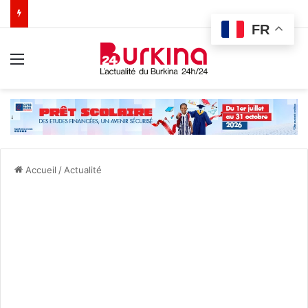
FR
Menu
Accueil
/
Actualité