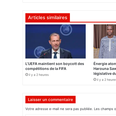
h
e
-
Articles similaires
m
e
e
t
i
n
g
d
e
L’UEFA maintient son boycott des
Énergie atom
l
compétitions de la FIFA
Harouna Saw
'
législative 
il y a 2 heures
o
il y a 2 heure
p
p
o
Laisser un commentaire
s
i
Votre adresse e-mail ne sera pas publiée.
Les champs o
t
i