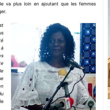
le va plus loin en ajoutant que les femmes
ger.
st
us
té
 à
ys
te
le
ue
en
du
le