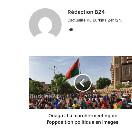
Rédaction B24
L'actualité du Burkina 24h/24.
We
bsi
te
O
u
a
g
a
:
L
a
m
a
Ouaga : La marche-meeting de
r
l'opposition politique en images
c