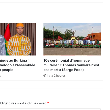
A
n
d
r
é
B
a
y
a
l
a
o
ique au Burkina :
10e cérémonial d’hommage
u
adogo à l’Assemblée
militaire : « Thomas Sankara n’est
v
du peuple
pas mort » (Serge Poda)
r
s
il y a 2 heures
e
s
a
2
e
bligatoires sont indiqués avec
*
b
o