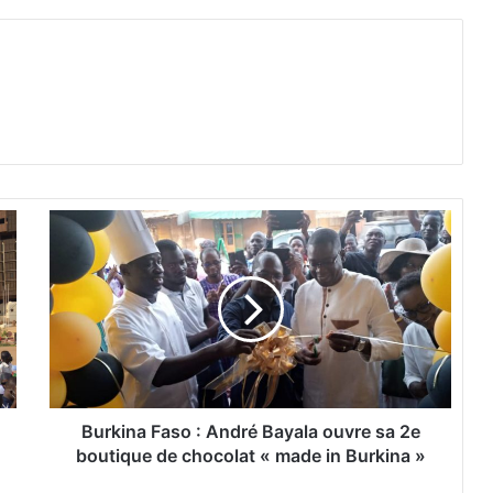
B
u
r
k
i
n
a
F
a
s
Burkina Faso : André Bayala ouvre sa 2e
o
boutique de chocolat « made in Burkina »
: