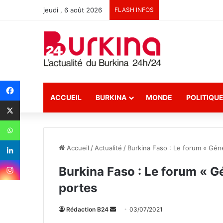
jeudi , 6 août 2026
FLASH INFOS
ACCUEIL
BURKINA
MONDE
POLITIQU
Accueil
/
Actualité
/
Burkina Faso : Le forum « Géné
Burkina Faso : Le forum « Gé
portes
Rédaction B24
E
03/07/2021
n