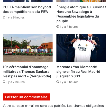
e
s
L’UEFA maintient son boycott
Énergie atomique au Burkina :
Z
a
des compétitions de la FIFA
Harouna Sawadogo à
a
u
l’Assemblée législative du
n
il y a 6 heures
B
peuple
g
u
il y a 7 heures
o
r
p
k
o
i
r
n
t
a
e
F
r
a
a
s
10e cérémonial d’hommage
Mercato : Yan Diomandé
l
o
militaire : « Thomas Sankara
signe enfin au Real Madrid
e
n’est pas mort » (Serge Poda)
jusqu’en 2033
d
:
il y a 7 heures
il y a 8 heures
r
«
a
p
L
Laisser un commentaire
e
e
a
g
Votre adresse e-mail ne sera pas publiée.
Les champs obligatoires
u