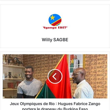
Willy SAGBE
J
e
u
x
O
l
y
m
p
i
Jeux Olympiques de Rio : Hugues Fabrice Zango
q
portera le drapeau du Burkina Faso