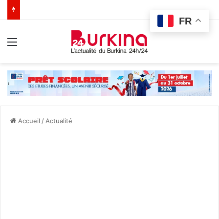
FR
Menu
Accueil
/
Actualité