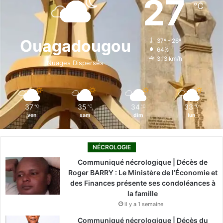
27
℃
b
e
u
a
o
o
d
b
g
k
Ouagadougou
37º - 26º
64%
o
i
e
r
3.13 km/h
Nuages Dispersés
k
n
a
m
37
35
34
33
℃
℃
℃
℃
ven
sam
dim
lun
NÉCROLOGIE
Communiqué nécrologique | Décès de
Roger BARRY : Le Ministère de l’Économie et
des Finances présente ses condoléances à
la famille
il y a 1 semaine
Communiqué nécrologique | Décès du