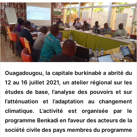
v
o
y
e
r
u
n
c
o
Ouagadougou, la capitale burkinabè a abrité du
u
r
12 au 16 juillet 2021, un atelier régional sur les
r
études de base, l’analyse des pouvoirs et sur
i
l’atténuation et l’adaptation au changement
e
l
climatique. L’activité est organisée par le
programme Benkadi en faveur des acteurs de la
société civile des pays membres du programme