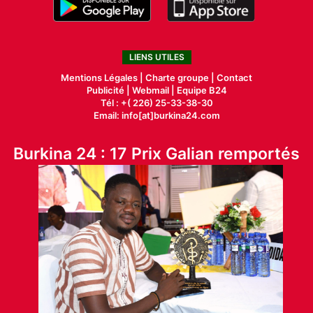
LIENS UTILES
Mentions Légales |
Charte groupe |
Contact
Publicité
|
Webmail |
Equipe B24
Tél : +( 226) 25-33-38-30
Email: info[at]burkina24.com
Burkina 24 : 17 Prix Galian remportés