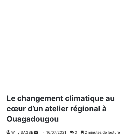
Le changement climatique au
cœur d’un atelier régional à
Ouagadougou
Willy SAGBE
E
16/07/2021
0
2 minutes de lecture
n