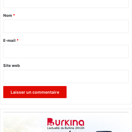
t
a
Nom
*
i
r
e
E-mail
*
*
Site web