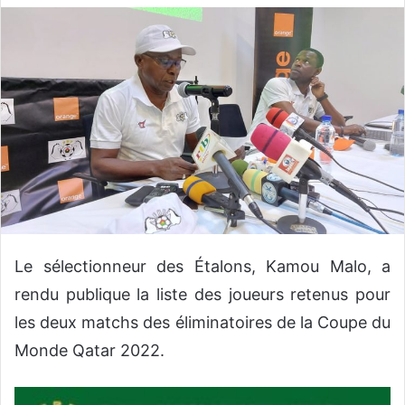
v
o
y
e
r
u
n
c
o
u
r
r
Le sélectionneur des Étalons, Kamou Malo, a
i
rendu publique la liste des joueurs retenus pour
e
les deux matchs des éliminatoires de la Coupe du
l
Monde Qatar 2022.