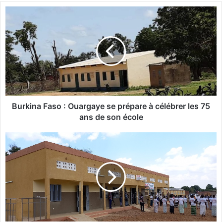
B
u
r
k
i
n
a
F
a
s
Burkina Faso : Ouargaye se prépare à célébrer les 75
o
ans de son école
:
O
B
u
u
a
r
r
k
g
i
a
n
y
a
e
:
s
L