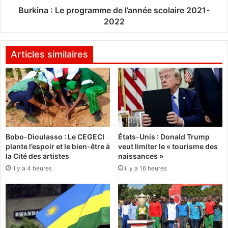
e
e
Burkina : Le programme de l’année scolaire 2021-
p
p
2022
r
r
é
o
p
g
Articles similaires
a
r
r
a
e
m
à
m
c
e
é
d
l
e
Bobo-Dioulasso : Le CEGECI
États-Unis : Donald Trump
é
l
plante l’espoir et le bien-être à
veut limiter le « tourisme des
b
’
la Cité des artistes
naissances »
r
a
il y a 4 heures
il y a 16 heures
e
n
r
n
l
é
e
e
s
s
7
c