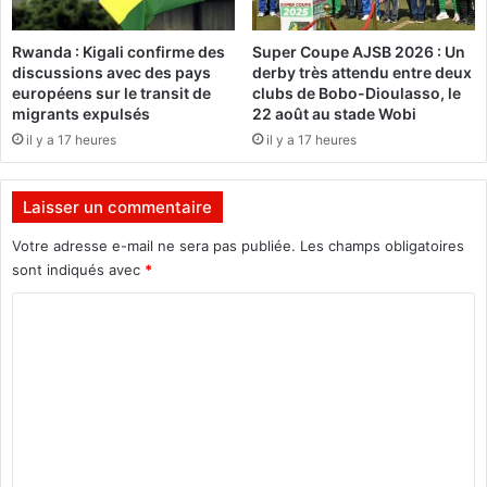
5
o
a
l
Rwanda : Kigali confirme des
Super Coupe AJSB 2026 : Un
n
a
discussions avec des pays
derby très attendu entre deux
s
i
européens sur le transit de
clubs de Bobo-Dioulasso, le
d
r
migrants expulsés
22 août au stade Wobi
e
e
il y a 17 heures
il y a 17 heures
s
2
o
0
n
2
Laisser un commentaire
é
1
c
-
Votre adresse e-mail ne sera pas publiée.
Les champs obligatoires
o
2
sont indiqués avec
*
l
0
e
2
C
2
o
m
m
e
n