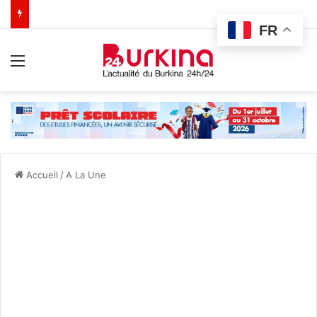
FR
Menu
Accueil
/
A La Une