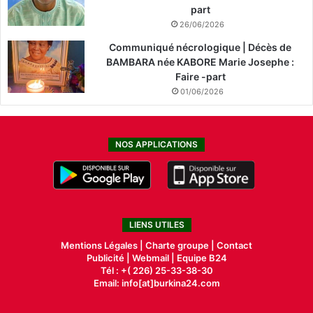
part
26/06/2026
Communiqué nécrologique | Décès de
BAMBARA née KABORE Marie Josephe :
Faire -part
01/06/2026
NOS APPLICATIONS
LIENS UTILES
Mentions Légales |
Charte groupe |
Contact
Publicité
|
Webmail |
Equipe B24
Tél : +( 226) 25-33-38-30
Email: info[at]burkina24.com