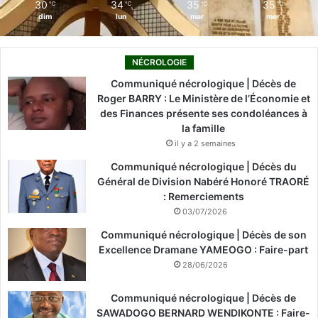
30
34
35
35
℃
℃
℃
℃
dim
lun
mar
mer
NÉCROLOGIE
Communiqué nécrologique | Décès de
Roger BARRY : Le Ministère de l’Économie et
des Finances présente ses condoléances à
la famille
il y a 2 semaines
Communiqué nécrologique | Décès du
Général de Division Nabéré Honoré TRAORÉ
: Remerciements
03/07/2026
Communiqué nécrologique | Décès de son
Excellence Dramane YAMEOGO : Faire-part
28/06/2026
Communiqué nécrologique | Décès de
SAWADOGO BERNARD WENDIKONTE : Faire-