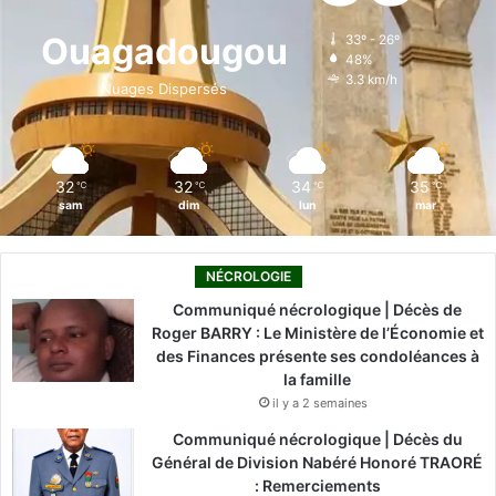
o
d
b
g
k
Ouagadougou
33º - 26º
48%
o
i
e
r
3.3 km/h
Nuages Dispersés
k
n
a
m
32
32
34
35
℃
℃
℃
℃
sam
dim
lun
mar
NÉCROLOGIE
Communiqué nécrologique | Décès de
Roger BARRY : Le Ministère de l’Économie et
des Finances présente ses condoléances à
la famille
il y a 2 semaines
Communiqué nécrologique | Décès du
Général de Division Nabéré Honoré TRAORÉ
: Remerciements