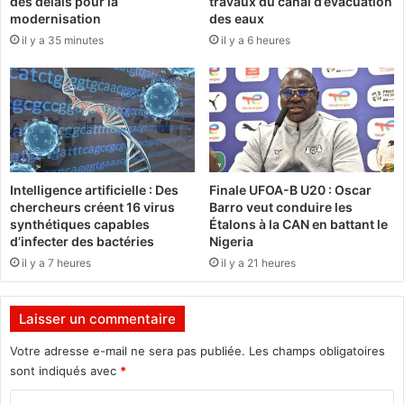
des délais pour la
travaux du canal d’évacuation
e
modernisation
des eaux
q
il y a 35 minutes
il y a 6 heures
u
a
l
i
f
i
c
a
Intelligence artificielle : Des
Finale UFOA-B U20 : Oscar
t
chercheurs créent 16 virus
Barro veut conduire les
i
synthétiques capables
Étalons à la CAN en battant le
o
d’infecter des bactéries
Nigeria
n
il y a 7 heures
il y a 21 heures
»
,
a
Laisser un commentaire
s
s
Votre adresse e-mail ne sera pas publiée.
Les champs obligatoires
u
sont indiqués avec
*
r
C
e