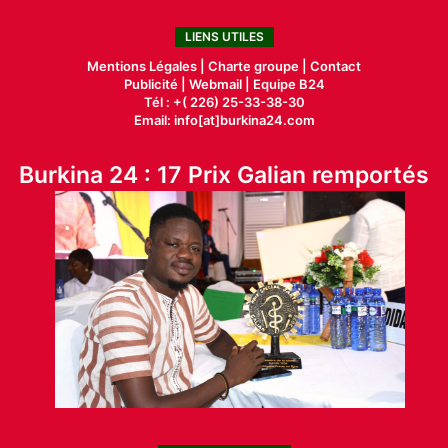
LIENS UTILES
Mentions Légales |
Charte groupe |
Contact
Publicité
|
Webmail |
Equipe B24
Tél : +( 226) 25-33-38-30
Email: info[at]burkina24.com
Burkina 24 : 17 Prix Galian remportés