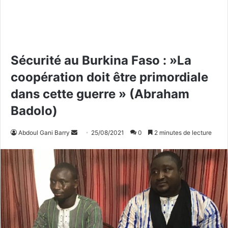
Sécurité au Burkina Faso : »La
coopération doit être primordiale
dans cette guerre » (Abraham
Badolo)
Abdoul Gani Barry
E
25/08/2021
0
2 minutes de lecture
n
v
o
y
e
r
u