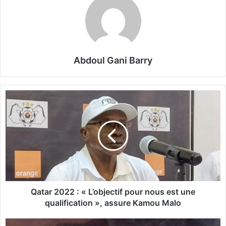
Abdoul Gani Barry
Q
a
t
a
r
2
0
2
2
:
Qatar 2022 : « L’objectif pour nous est une
«
qualification », assure Kamou Malo
L
’
C