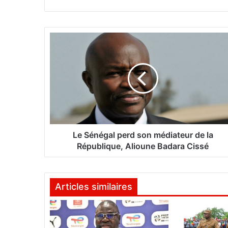
te
L
e
S
é
n
é
g
a
l
p
Le Sénégal perd son médiateur de la
e
République, Alioune Badara Cissé
r
d
s
Articles similaires
o
n
m
é