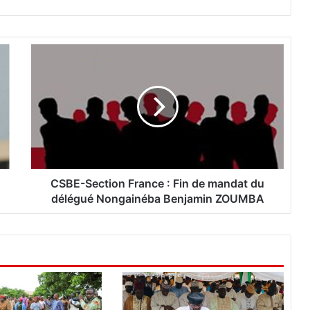
C
S
B
E
-
S
e
c
t
i
CSBE-Section France : Fin de mandat du
o
délégué Nongainéba Benjamin ZOUMBA
n
F
r
a
n
c
e