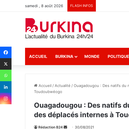
samedi , 8 août 2026
FLASH INFOS
ACCUEIL
BURKINA
MONDE
POLITIQU
Accueil
/
Actualité
/
Ouagadougou : Des natifs du m
Toudoubwéogo
Ouagadougou : Des natifs du
des déplacés internes à T
Rédaction B24
E
30/08/2021