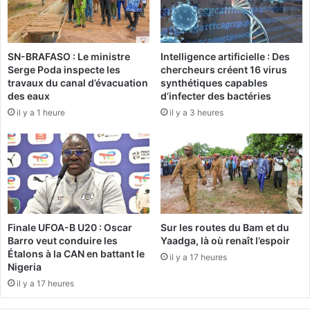
é
u
e
r
t
l
d
SN-BRAFASO : Le ministre
Intelligence artificielle : Des
e
Serge Poda inspecte les
chercheurs créent 16 virus
u
r
travaux du canal d’évacuation
synthétiques capables
m
e
des eaux
d’infecter des bactéries
a
c
il y a 1 heure
il y a 3 heures
t
r
é
u
r
t
i
e
e
m
l
e
r
n
é
t
Finale UFOA-B U20 : Oscar
Sur les routes du Bam et du
c
d
Barro veut conduire les
Yaadga, là où renaît l’espoir
u
’
Étalons à la CAN en battant le
il y a 17 heures
p
a
Nigeria
é
u
il y a 17 heures
r
d
é
i