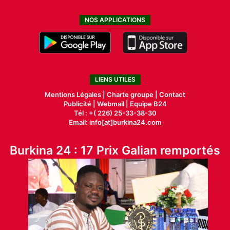
NOS APPLICATIONS
LIENS UTILES
Mentions Légales |
Charte groupe |
Contact
Publicité
|
Webmail |
Equipe B24
Tél : +( 226) 25-33-38-30
Email: info[at]burkina24.com
Burkina 24 : 17 Prix Galian remportés