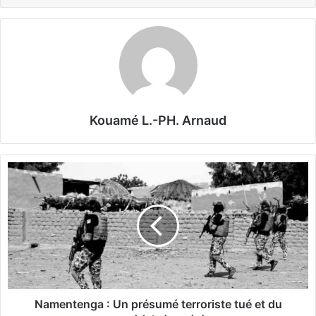
Kouamé L.-PH. Arnaud
N
a
m
e
n
t
e
n
g
a
Namentenga : Un présumé terroriste tué et du