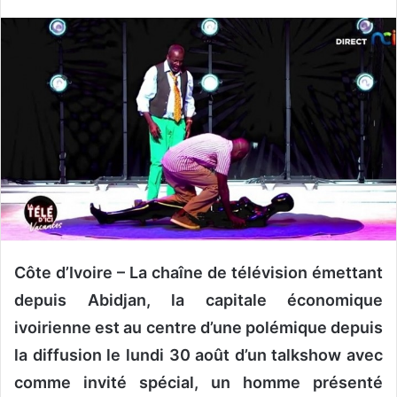
v
o
y
e
r
u
n
c
o
u
r
r
i
Côte d’Ivoire – La chaîne de télévision émettant
e
depuis Abidjan, la capitale économique
l
ivoirienne est au centre d’une polémique depuis
la diffusion le lundi 30 août d’un talkshow avec
comme invité spécial, un homme présenté