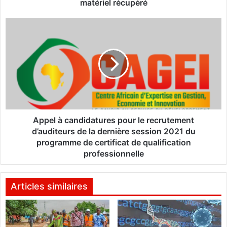
:
matériel récupéré
U
n
A
p
p
r
p
é
e
s
l
u
à
m
c
é
a
t
n
e
d
Appel à candidatures pour le recrutement
r
i
d’auditeurs de la dernière session 2021 du
r
d
programme de certificat de qualification
o
a
professionnelle
r
t
i
u
s
r
Articles similaires
t
e
e
s
t
p
u
o