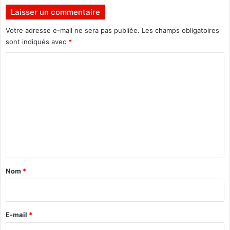
t
Laisser un commentaire
e
u
Votre adresse e-mail ne sera pas publiée.
Les champs obligatoires
r
sont indiqués avec
*
s
d
C
e
o
l
m
a
d
m
e
e
r
n
n
i
t
è
r
a
Nom
*
e
i
s
r
e
s
e
E-mail
*
s
*