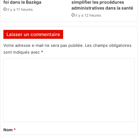
foi dans le Bazèga
simplifier les procédures
p
a
administratives dans la santé
il y a 11 heures
r
s
il y a 12 heures
o
s
c
a
h
l
Laisser un commentaire
e
o
p
u
Votre adresse e-mail ne sera pas publiée.
Les champs obligatoires
r
e
sont indiqués avec
*
o
l
g
C
e
r
s
o
a
v
m
m
e
m
r
m
a
t
e
t
u
i
s
n
q
d
t
u
e
e
a
i
Nom
*
f
C
i