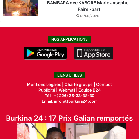
BAMBARA née KABORE Marie Josephe :
Faire -part
01/06/2026
NOS APPLICATIONS
LIENS UTILES
Mentions Légales |
Charte groupe |
Contact
Publicité
|
Webmail |
Equipe B24
Tél : +( 226) 25-33-38-30
Email: info[at]burkina24.com
Burkina 24 : 17 Prix Galian remportés