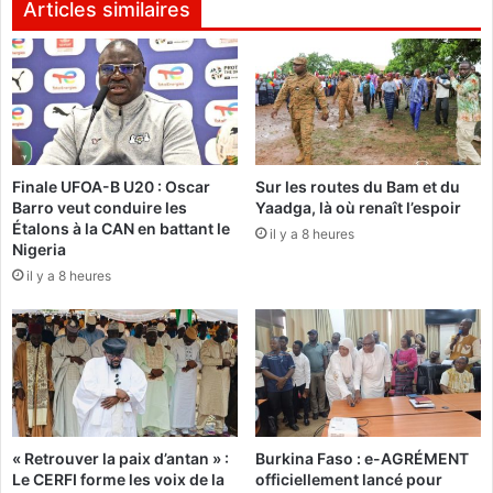
D
d
Articles similaires
s
e
’
l
i
'
m
É
p
t
l
a
i
t
q
Finale UFOA-B U20 : Oscar
Sur les routes du Bam et du
c
Barro veut conduire les
Yaadga, là où renaît l’espoir
u
i
Étalons à la CAN en battant le
e
il y a 8 heures
v
Nigeria
n
i
il y a 8 heures
t
l
p
:
o
I
u
d
r
r
u
i
n
s
e
s
« Retrouver la paix d’antan » :
Burkina Faso : e-AGRÉMENT
a
a
Le CERFI forme les voix de la
officiellement lancé pour
p
N