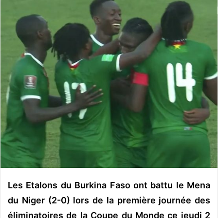
o
y
e
r
u
n
c
o
u
r
r
i
e
l
Les Etalons du Burkina Faso ont battu le Mena
du Niger (2-0) lors de la première journée des
éliminatoires de la Coupe du Monde ce jeudi 2