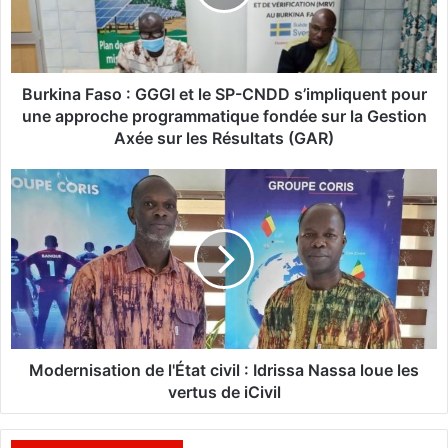
n
a
F
a
s
Burkina Faso : GGGI et le SP-CNDD s’impliquent pour
o
une approche programmatique fondée sur la Gestion
:
Axée sur les Résultats (GAR)
G
G
M
G
o
I
d
e
e
t
r
l
n
e
i
S
s
P
a
-
t
Modernisation de l'État civil : Idrissa Nassa loue les
C
i
vertus de iCivil
N
o
D
n