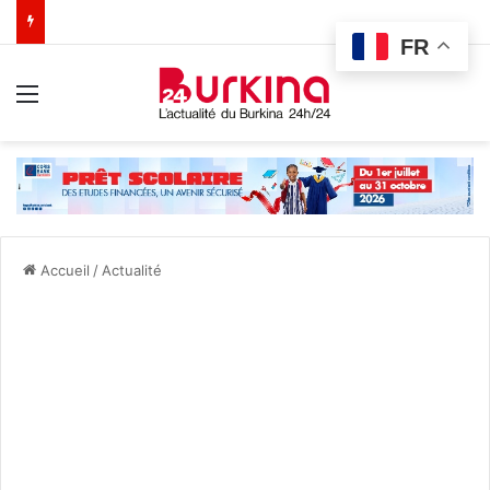
FR
Menu
Accueil
/
Actualité