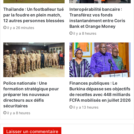
r
K
Thaïlande : Un footballeur tué
Interopérabilité bancaire :
i
o
par la foudre en plein match,
Transférez vos fonds
s
u
12 autres personnes blessées
instantanément entre Coris
b
d
Bank et Orange Money
il y a 26 minutes
e
o
il y a 8 heures
a
u
u
g
c
o
o
u
u
:
p
L
d
’
e
A
Police nationale : Une
Finances publiques : Le
c
R
formation stratégique pour
Burkina dépasse ses objectifs
h
C
préparer les nouveaux
de recettes avec 448 milliards
o
O
directeurs aux défis
FCFA mobilisés en juillet 2026
s
P
sécuritaires
il y a 13 heures
e
a
il y a 8 heures
s
n
e
n
t
o
Laisser un commentaire