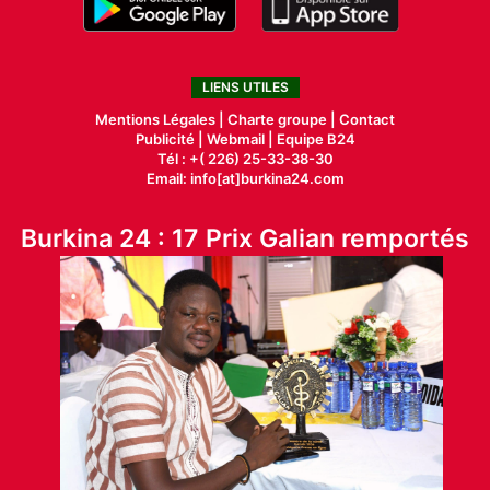
LIENS UTILES
Mentions Légales |
Charte groupe |
Contact
Publicité
|
Webmail |
Equipe B24
Tél : +( 226) 25-33-38-30
Email: info[at]burkina24.com
Burkina 24 : 17 Prix Galian remportés