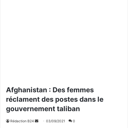
Afghanistan : Des femmes
réclament des postes dans le
gouvernement taliban
Rédaction B24
E
03/09/2021
0
n