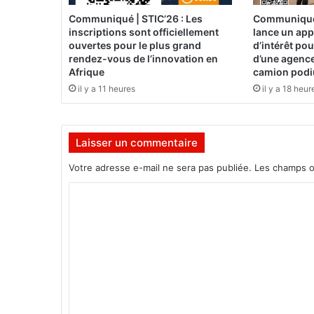
c
Communiqué | STIC’26 : Les
Communiqué 
a
inscriptions sont officiellement
lance un app
i
ouvertes pour le plus grand
d’intérêt po
n
rendez-vous de l’innovation en
d’une agence
d
Afrique
camion pod
e
il y a 11 heures
il y a 18 heur
l
'
a
Laisser un commentaire
l
i
Votre adresse e-mail ne sera pas publiée.
Les champs o
m
e
C
n
o
t
a
m
t
m
i
e
o
n
n
2