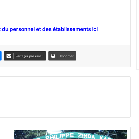
du personnel et des établissements ici
Partager par email
Imprimer
L