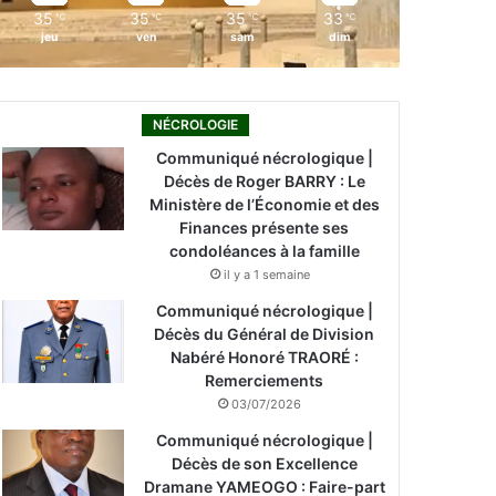
35
35
35
33
℃
℃
℃
℃
jeu
ven
sam
dim
NÉCROLOGIE
Communiqué nécrologique |
Décès de Roger BARRY : Le
Ministère de l’Économie et des
Finances présente ses
condoléances à la famille
il y a 1 semaine
Communiqué nécrologique |
Décès du Général de Division
Nabéré Honoré TRAORÉ :
Remerciements
03/07/2026
Communiqué nécrologique |
Décès de son Excellence
Dramane YAMEOGO : Faire-part