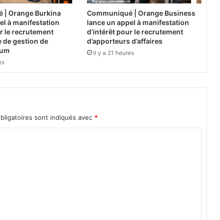
d
| Orange Burkina
Communiqué | Orange Business
e
el à manifestation
lance un appel à manifestation
s
ur le recrutement
d’intérêt pour le recrutement
S
 de gestion de
d’apporteurs d’affaires
y
ium
il y a 21 heures
n
es
d
i
c
a
t
bligatoires sont indiqués avec
*
s
d
e
l
’
E
d
u
c
a