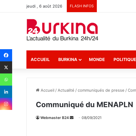
jeudi , 6 août 2026
FLASH INFOS
ACCUEIL
BURKINA
MONDE
POLITIQU
Accueil
/
Actualité
/
communiqués de presse
/
Com
Communiqué du MENAPLN
Webmaster B24
E
08/09/2021
n
v