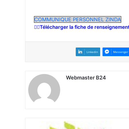
COMMUNIQUE PERSONNEL ZINDA
👉🏾Télécharger la f
iche de renseignement 
Linkedin
Messenger
Webmaster B24
I