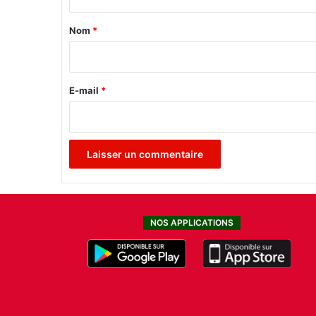
t
0
2
a
Nom
*
1
i
r
e
E-mail
*
*
NOS APPLICATIONS