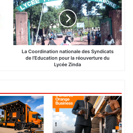
a
C
o
o
r
d
i
n
a
La Coordination nationale des Syndicats
t
de l’Education pour la réouverture du
i
Lycée Zinda
o
n
n
a
t
i
o
n
a
l
e