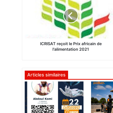
C
R
I
S
A
T
r
e
ç
ICRISAT reçoit le Prix africain de
o
l'alimentation 2021
i
t
l
e
Articles similaires
P
r
i
x
a
f
r
i