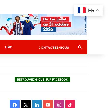
FR
Rechercher
LIVE
CONTACTEZ-NOUS
RETROUVEZ-NOUS SUR FACEBOOK
F
X
L
Y
I
T