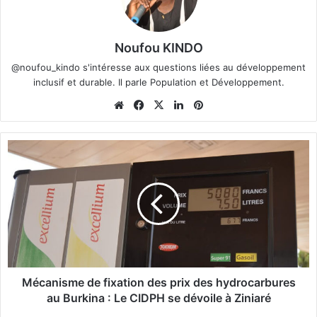
Noufou KINDO
@noufou_kindo s'intéresse aux questions liées au développement
inclusif et durable. Il parle Population et Développement.
We
Fa
X
Lin
Pin
bsi
ce
ke
ter
te
bo
din
est
M
ok
é
c
a
n
i
s
m
e
d
Mécanisme de fixation des prix des hydrocarbures
e
au Burkina : Le CIDPH se dévoile à Ziniaré
f