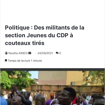
Politique : Des militants de la
section Jeunes du CDP à
couteaux tirés
Noufou KINDO
E
24/09/2021
0
n
Temps de lecture 1 minute
v
o
y
e
r
u
n
c