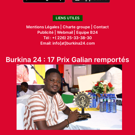
LIENS UTILES
Mentions Légales |
Charte groupe |
Contact
Publicité
|
Webmail |
Equipe B24
Tél : +( 226) 25-33-38-30
Email: info[at]burkina24.com
Burkina 24 : 17 Prix Galian remportés