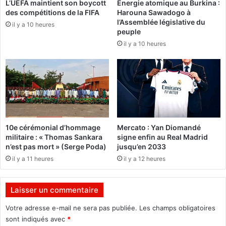
L’UEFA maintient son boycott
Énergie atomique au Burkina :
o
t
des compétitions de la FIFA
Harouna Sawadogo à
c
é
l’Assemblée législative du
a
il y a 10 heures
u
peuple
r
r
il y a 10 heures
b
b
u
a
r
i
e
n
s
e
a
:
u
T
B
r
10e cérémonial d’hommage
Mercato : Yan Diomandé
u
o
militaire : « Thomas Sankara
signe enfin au Real Madrid
r
i
n’est pas mort » (Serge Poda)
jusqu’en 2033
k
s
il y a 11 heures
il y a 12 heures
i
r
n
é
a
s
Laisser un commentaire
e
:
a
Votre adresse e-mail ne sera pas publiée.
Les champs obligatoires
L
u
sont indiqués avec
*
e