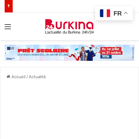
FR
Menu
Accueil
/
Actualité