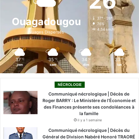
26
b
e
u
a
o
o
d
b
g
k
Ouagadougou
37º - 26º
76%
o
i
e
r
4.54 km/h
Nuages Dispersés
k
n
a
m
37
35
34
33
℃
℃
℃
℃
ven
sam
dim
lun
NÉCROLOGIE
Communiqué nécrologique | Décès de
Roger BARRY : Le Ministère de l’Économie et
des Finances présente ses condoléances à
la famille
il y a 1 semaine
Communiqué nécrologique | Décès du
Général de Division Nabéré Honoré TRAORÉ