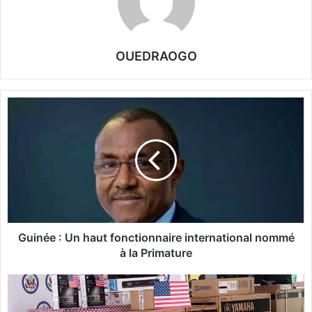
OUEDRAOGO
G
u
i
n
é
e
:
U
n
h
Guinée : Un haut fonctionnaire international nommé
a
à la Primature
u
t
F
f
E
o
S