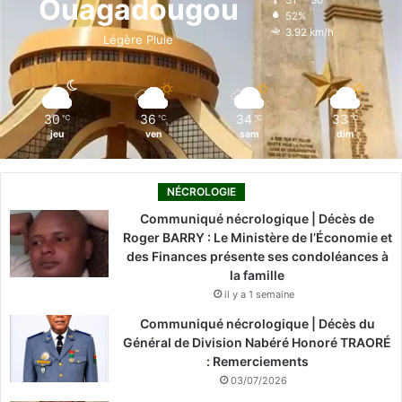
Ouagadougou
31º - 30º
52%
o
i
e
r
3.92 km/h
Légère Pluie
k
n
a
m
30
36
34
33
℃
℃
℃
℃
jeu
ven
sam
dim
NÉCROLOGIE
Communiqué nécrologique | Décès de
Roger BARRY : Le Ministère de l’Économie et
des Finances présente ses condoléances à
la famille
il y a 1 semaine
Communiqué nécrologique | Décès du
Général de Division Nabéré Honoré TRAORÉ
: Remerciements
03/07/2026