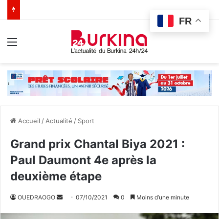
FR
Menu
Accueil
/
Actualité
/
Sport
Grand prix Chantal Biya 2021 :
Paul Daumont 4e après la
deuxième étape
OUEDRAOGO
E
07/10/2021
0
Moins d’une minute
n