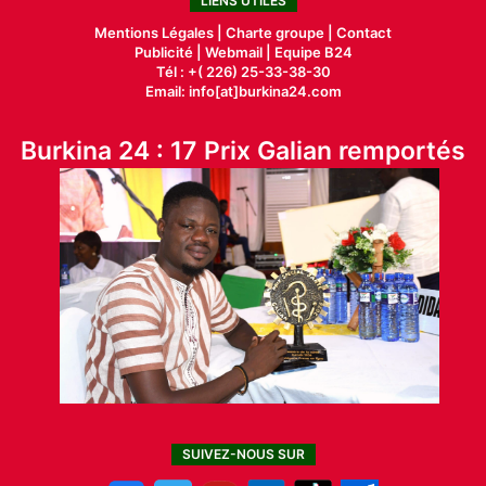
LIENS UTILES
Mentions Légales |
Charte groupe |
Contact
Publicité
|
Webmail |
Equipe B24
Tél : +( 226) 25-33-38-30
Email: info[at]burkina24.com
Burkina 24 : 17 Prix Galian remportés
SUIVEZ-NOUS SUR