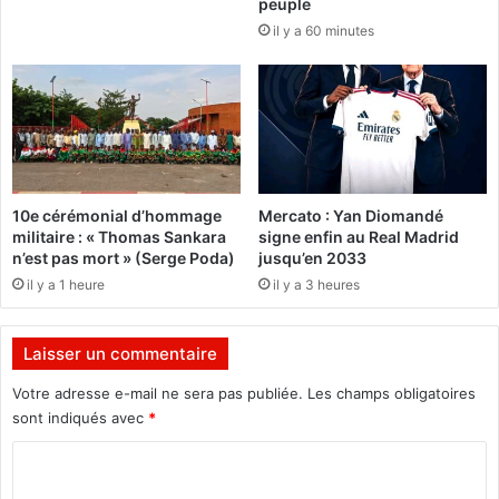
peuple
n
A
il y a 60 minutes
a
o
l
f
n
f
o
r
m
e
m
d
é
u
à
m
10e cérémonial d’hommage
Mercato : Yan Diomandé
l
a
militaire : « Thomas Sankara
signe enfin au Real Madrid
a
t
n’est pas mort » (Serge Poda)
jusqu’en 2033
P
é
il y a 1 heure
il y a 3 heures
r
r
i
i
m
e
Laisser un commentaire
a
l
t
s
Votre adresse e-mail ne sera pas publiée.
Les champs obligatoires
u
o
sont indiqués avec
*
r
n
e
o
C
r
o