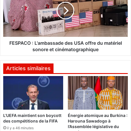
n
P
c
A
t
C
i
O
o
:
n
L
n
'
FESPACO : L'ambassade des USA offre du matériel
a
a
sonore et cinématographique
i
m
r
b
e
a
Articles similaires
i
s
n
s
t
a
e
d
r
e
n
d
a
e
L’UEFA maintient son boycott
Énergie atomique au Burkina :
t
s
des compétitions de la FIFA
Harouna Sawadogo à
i
U
l’Assemblée législative du
o
il y a 46 minutes
S