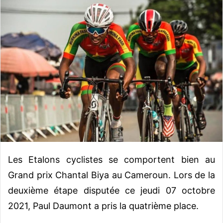
v
o
y
e
r
u
n
c
o
u
r
r
i
e
Les Etalons cyclistes se comportent bien au
l
Grand prix Chantal Biya au Cameroun. Lors de la
deuxième étape disputée ce jeudi 07 octobre
2021, Paul Daumont a pris la quatrième place.