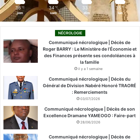
m
36
34
33
35
℃
℃
℃
℃
ven
sam
dim
lun
NÉCROLOGIE
Communiqué nécrologique | Décès de
Roger BARRY : Le Ministère de l’Économie et
des Finances présente ses condoléances à
la famille
il y a 1 semaine
Communiqué nécrologique | Décès du
Général de Division Nabéré Honoré TRAORÉ
: Remerciements
03/07/2026
Communiqué nécrologique | Décès de son
Excellence Dramane YAMEOGO : Faire-part
28/06/2026
Communiqué nécrologique | Décès de