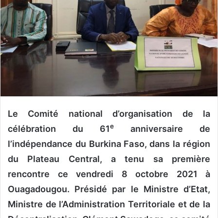
u
n
c
o
u
r
r
i
e
l
Le Comité national d’organisation de la
e
célébration du 61
anniversaire de
l’indépendance du Burkina Faso, dans la région
du Plateau Central, a tenu sa première
rencontre ce vendredi 8 octobre 2021 à
Ouagadougou. Présidé par le Ministre d’Etat,
Ministre de l’Administration Territoriale et de la