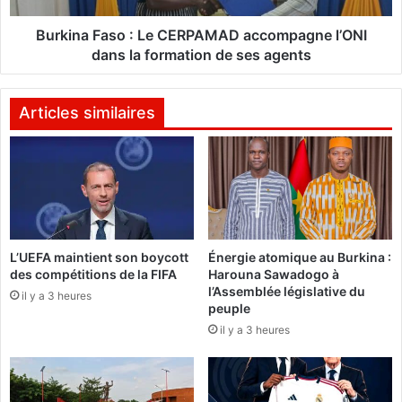
s
a
a
s
Burkina Faso : Le CERPAMAD accompagne l’ONI
c
o
dans la formation de ses agents
t
e
:
u
L
Articles similaires
r
e
s
C
B
E
u
R
r
P
k
A
i
M
L’UEFA maintient son boycott
Énergie atomique au Burkina :
n
A
des compétitions de la FIFA
Harouna Sawadogo à
a
D
l’Assemblée législative du
b
il y a 3 heures
a
peuple
è
c
il y a 3 heures
a
c
p
o
p
m
e
p