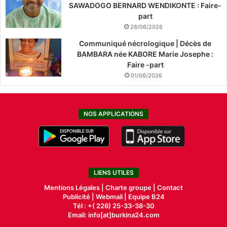
SAWADOGO BERNARD WENDIKONTE : Faire-
part
26/06/2026
Communiqué nécrologique | Décès de
BAMBARA née KABORE Marie Josephe :
Faire -part
01/06/2026
NOS APPLICATIONS
LIENS UTILES
Mentions Légales |
Charte groupe |
Contact
Publicité
|
Webmail |
Equipe B24
Tél : +( 226) 25-33-38-30
Email: info[at]burkina24.com