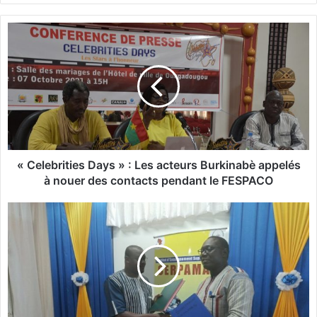
«
C
e
l
e
b
r
i
t
i
« Celebrities Days » : Les acteurs Burkinabè appelés
e
à nouer des contacts pendant le FESPACO
s
D
B
a
u
y
r
s
k
»
i
:
n
L
a
e
F