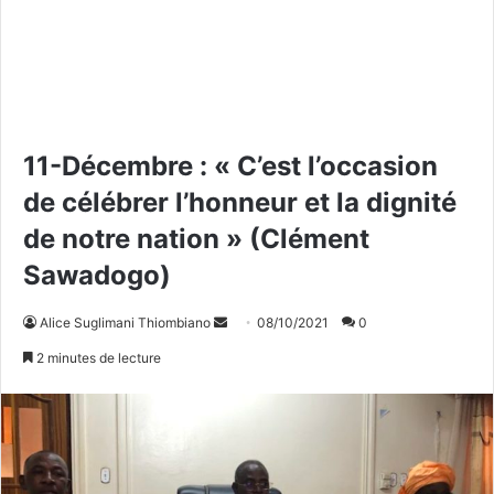
11-Décembre : « C’est l’occasion
de célébrer l’honneur et la dignité
de notre nation » (Clément
Sawadogo)
Alice Suglimani Thiombiano
E
08/10/2021
0
n
2 minutes de lecture
v
o
y
e
r