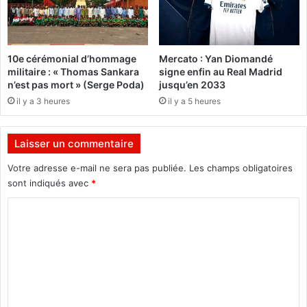
l
a
é
g
s
n
à
e
10e cérémonial d’hommage
Mercato : Yan Diomandé
n
l
militaire : « Thomas Sankara
signe enfin au Real Madrid
o
’
n’est pas mort » (Serge Poda)
jusqu’en 2033
u
O
il y a 3 heures
il y a 5 heures
e
N
r
I
d
d
Laisser un commentaire
e
a
s
n
Votre adresse e-mail ne sera pas publiée.
Les champs obligatoires
c
s
sont indiqués avec
*
o
l
n
a
C
t
f
o
a
o
m
c
r
t
m
m
s
a
e
p
t
e