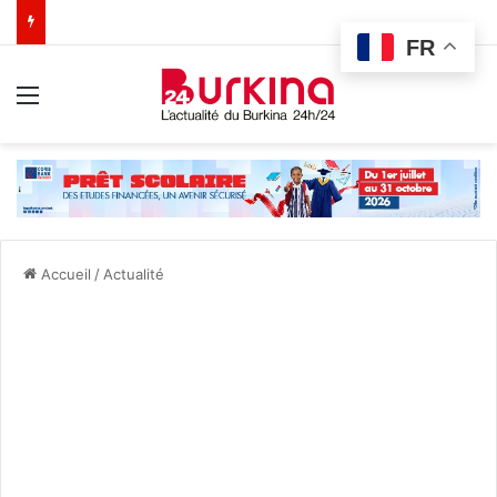
FR
Menu
Accueil
/
Actualité