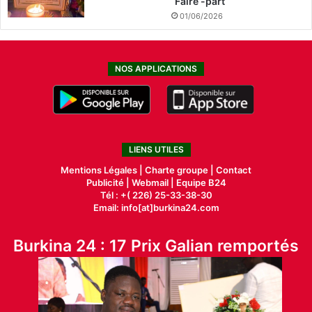
Faire -part
01/06/2026
NOS APPLICATIONS
LIENS UTILES
Mentions Légales |
Charte groupe |
Contact
Publicité
|
Webmail |
Equipe B24
Tél : +( 226) 25-33-38-30
Email: info[at]burkina24.com
Burkina 24 : 17 Prix Galian remportés