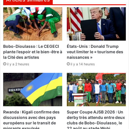
»
e
,
s
u
O
n
S
l
C
o
s
n
e
Bobo-Dioulasso : Le CEGECI
États-Unis : Donald Trump
g
c
plante l’espoir et le bien-être à
veut limiter le « tourisme des
m
o
la Cité des artistes
naissances »
é
n
il y a 2 heures
il y a 14 heures
t
c
r
e
a
r
g
t
e
e
q
n
u
t
i
e
Rwanda : Kigali confirme des
Super Coupe AJSB 2026 : Un
d
n
discussions avec des pays
derby très attendu entre deux
é
v
européens sur le transit de
clubs de Bobo-Dioulasso, le
p
u
migrants expulsés
22 août au stade Wobi