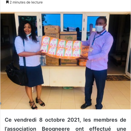
2 minutes de lecture
v
o
y
e
r
u
n
c
o
u
r
r
i
e
l
Ce vendredi 8 octobre 2021, les membres de
l’association Beogneere ont effectué une