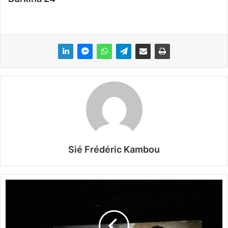
Sié Frédéric Kambou
C
i
n
é
m