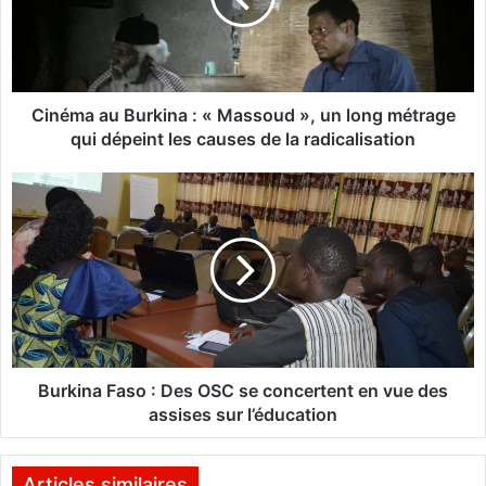
a
a
u
B
u
Cinéma au Burkina : « Massoud », un long métrage
r
qui dépeint les causes de la radicalisation
k
i
B
n
u
a
r
:
k
«
i
n
M
a
a
F
s
a
s
s
Burkina Faso : Des OSC se concertent en vue des
o
o
assises sur l’éducation
u
d
:
D
Articles similaires