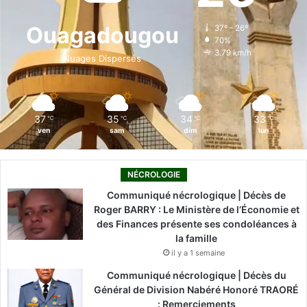
o
d
b
g
k
Ouagadougou
37º - 26º
70%
o
i
e
r
3.79 km/h
Nuages Dispersés
k
n
a
m
37
35
34
33
℃
℃
℃
℃
ven
sam
dim
lun
NÉCROLOGIE
Communiqué nécrologique | Décès de
Roger BARRY : Le Ministère de l’Économie et
des Finances présente ses condoléances à
la famille
il y a 1 semaine
Communiqué nécrologique | Décès du
Général de Division Nabéré Honoré TRAORÉ
: Remerciements