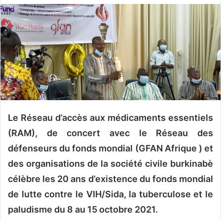
v
o
y
e
r
u
n
c
o
Le Réseau d’accès aux médicaments essentiels
u
r
(RAM), de concert avec le Réseau des
r
défenseurs du fonds mondial (GFAN Afrique ) et
i
des organisations de la société civile burkinabè
e
l
célèbre les 20 ans d’existence du fonds mondial
de lutte contre le VIH/Sida, la tuberculose et le
paludisme du 8 au 15 octobre 2021.