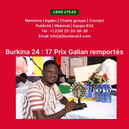
LIENS UTILES
Mentions Légales |
Charte groupe |
Contact
Publicité
|
Webmail |
Equipe B24
Tél : +( 226) 25-33-38-30
Email: info[at]burkina24.com
Burkina 24 : 17 Prix Galian remportés