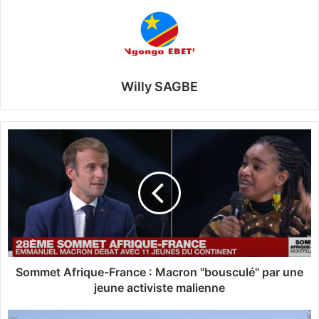
Willy SAGBE
S
o
m
m
e
t
A
f
r
i
Sommet Afrique-France : Macron "bousculé" par une
q
jeune activiste malienne
u
e
D