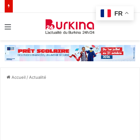
FR
Menu
Accueil
/
Actualité