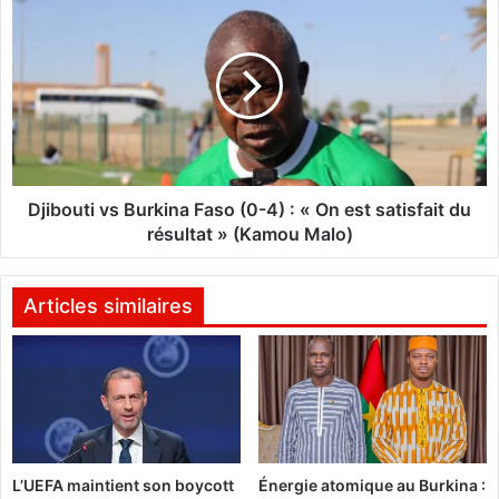
-
j
F
i
r
b
a
o
n
u
c
t
e
i
:
v
M
s
Djibouti vs Burkina Faso (0-4) : « On est satisfait du
a
B
résultat » (Kamou Malo)
c
u
r
r
o
k
Articles similaires
n
i
"
n
b
a
o
F
u
a
s
s
c
o
L’UEFA maintient son boycott
Énergie atomique au Burkina :
u
(