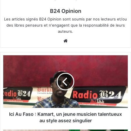
B24 Opinion
Les articles signés B24 Opinion sont soumis par nos lecteurs et/ou
des libres penseurs et n'engagent que la responsabilité de leurs
auteurs.
We
bsi
te
I
c
i
A
u
F
a
s
o
:
Ici Au Faso : Kamart, un jeune musicien talentueux
K
au style assez singulier
a