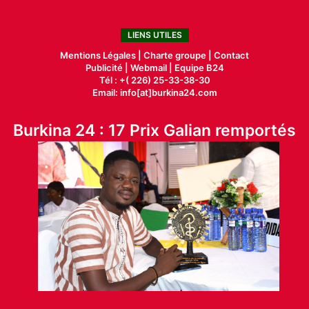
LIENS UTILES
Mentions Légales |
Charte groupe |
Contact
Publicité
|
Webmail |
Equipe B24
Tél : +( 226) 25-33-38-30
Email: info[at]burkina24.com
Burkina 24 : 17 Prix Galian remportés