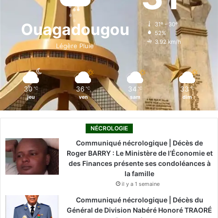
b
e
u
a
o
o
d
b
g
k
Ouagadougou
31º - 30º
52%
o
i
e
r
3.92 km/h
Légère Pluie
k
n
a
m
30
36
34
33
℃
℃
℃
℃
jeu
ven
sam
dim
NÉCROLOGIE
Communiqué nécrologique | Décès de
Roger BARRY : Le Ministère de l’Économie et
des Finances présente ses condoléances à
la famille
il y a 1 semaine
Communiqué nécrologique | Décès du
Général de Division Nabéré Honoré TRAORÉ