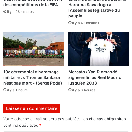
des compétitions de la FIFA
Harouna Sawadogo à
l
é
l’Assemblée législative du
e
il y a 28 minutes
m
peuple
n
o
il y a 42 minutes
t
r
u
i
e
s
u
a
x
t
a
i
u
o
s
n
10e cérémonial d’hommage
Mercato : Yan Diomandé
t
d
militaire : « Thomas Sankara
signe enfin au Real Madrid
y
u
n’est pas mort » (Serge Poda)
jusqu’en 2033
l
S
il y a 1 heure
il y a 3 heures
e
a
a
i
s
n
Laisser un commentaire
s
t
e
C
Votre adresse e-mail ne sera pas publiée.
Les champs obligatoires
z
o
sont indiqués avec
*
s
r