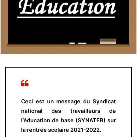
r
u
n
c
o
u
r
r
i
e
l
Ceci est un message du Syndicat
national des travailleurs de
l’éducation de base (SYNATEB) sur
la rentrée scolaire 2021-2022.