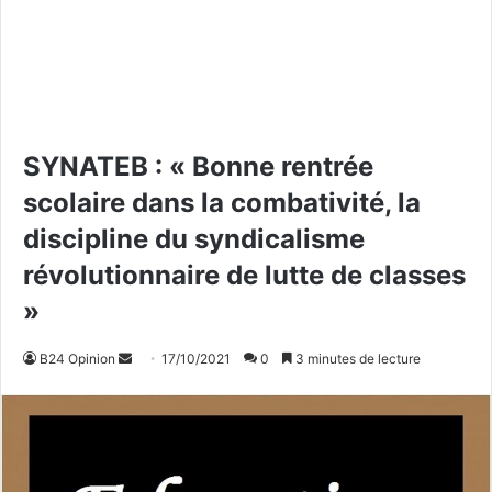
SYNATEB : « Bonne rentrée
scolaire dans la combativité, la
discipline du syndicalisme
révolutionnaire de lutte de classes
»
B24 Opinion
E
17/10/2021
0
3 minutes de lecture
n
v
o
y
e