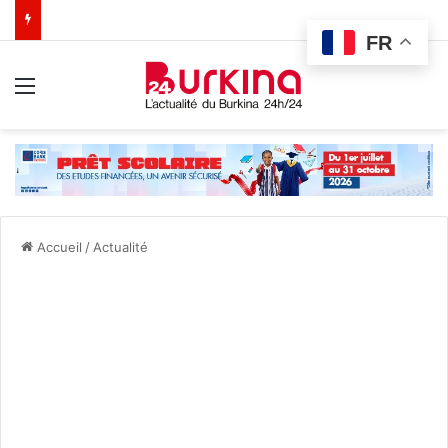
FR
Menu
Accueil
/
Actualité