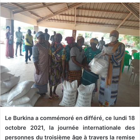
v
o
y
e
r
u
n
c
o
u
r
r
i
e
l
Le Burkina a commémoré en différé, ce lundi 18
octobre 2021, la journée internationale des
personnes du troisième âge à travers la remise