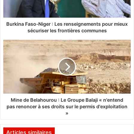
a
F
a
s
Burkina Faso-Niger : Les renseignements pour mieux
o
sécuriser les frontières communes
-
N
M
i
i
g
n
e
e
r
d
:
e
L
B
e
e
s
l
r
a
Mine de Belahourou : Le Groupe Balaji « n'entend
e
h
pas renoncer à ses droits sur le permis d'exploitation
n
o
»
s
u
e
r
i
o
Articles similaires