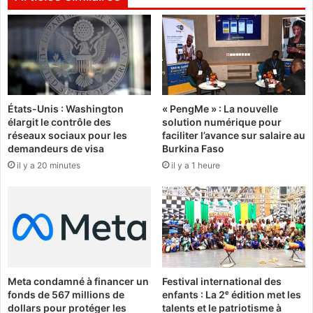
g
u
n
:
e
L
m
e
e
G
n
r
t
o
s
États-Unis : Washington
« PengMe » : La nouvelle
u
élargit le contrôle des
solution numérique pour
p
p
réseaux sociaux pour les
faciliter l’avance sur salaire au
o
e
demandeurs de visa
Burkina Faso
u
B
il y a 20 minutes
il y a 1 heure
r
a
m
l
i
a
e
j
u
i
x
«
s
n
é
'
Meta condamné à financer un
Festival international des
c
e
fonds de 567 millions de
enfants : La 2ᵉ édition met les
u
n
dollars pour protéger les
talents et le patriotisme à