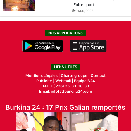
Faire -part
01/06/2026
NOS APPLICATIONS
LIENS UTILES
Mentions Légales |
Charte groupe |
Contact
Publicité
|
Webmail |
Equipe B24
Tél : +( 226) 25-33-38-30
Email: info[at]burkina24.com
Burkina 24 : 17 Prix Galian remportés