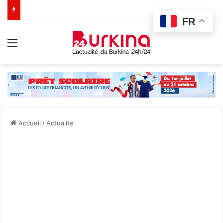
FR
Menu
Accueil
/
Actualité