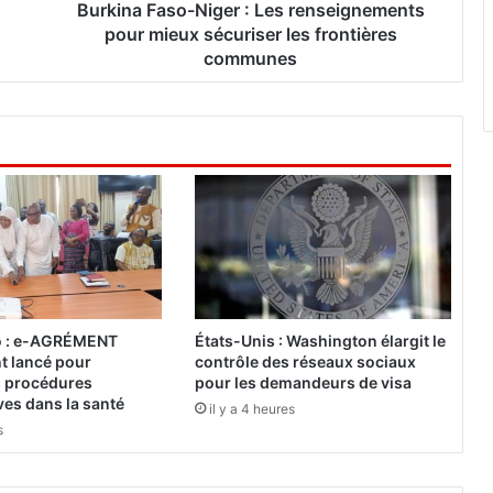
s
Burkina Faso-Niger : Les renseignements
o
pour mieux sécuriser les frontières
-
communes
N
i
g
e
r
:
L
e
s
r
e
n
o : e-AGRÉMENT
États-Unis : Washington élargit le
s
nt lancé pour
contrôle des réseaux sociaux
e
es procédures
pour les demandeurs de visa
i
ves dans la santé
il y a 4 heures
g
s
n
e
m