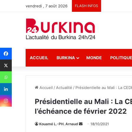
vendredi , 7 août 2026
FLASH INFOS
ACCUEIL
BURKINA
MONDE
POLITIQU
Accueil
/
Actualité
/
Présidentielle au Mali : La CE
Présidentielle au Mali : La 
l’échéance de février 2022
Kouamé L.-PH. Arnaud
E
18/10/2021
n