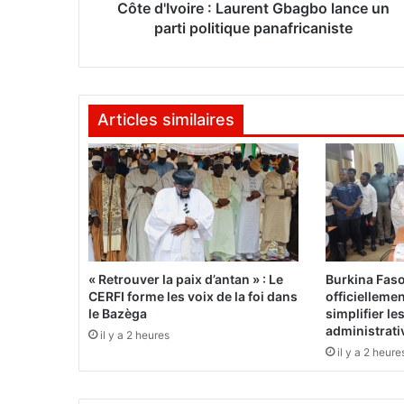
i
Côte d'Ivoire : Laurent Gbagbo lance un
r
parti politique panafricaniste
e
:
L
a
Articles similaires
u
r
e
n
t
G
b
a
g
« Retrouver la paix d’antan » : Le
Burkina Fas
b
CERFI forme les voix de la foi dans
officielleme
o
le Bazèga
simplifier l
l
administrati
il y a 2 heures
a
il y a 2 heure
n
c
e