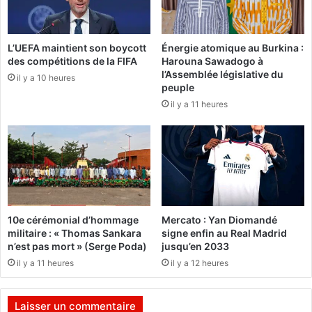
à
S
l
i
’
l
E
L’UEFA maintient son boycott
Énergie atomique au Burkina :
m
des compétitions de la FIFA
Harouna Sawadogo à
s
a
l’Assemblée législative du
t
il y a 10 heures
n
peuple
:
d
il y a 11 heures
«
é
N
"
o
p
u
r
s
é
d
s
e
e
v
n
10e cérémonial d’hommage
Mercato : Yan Diomandé
o
t
militaire : « Thomas Sankara
signe enfin au Real Madrid
n
e
n’est pas mort » (Serge Poda)
jusqu’en 2033
s
s
il y a 11 heures
il y a 12 heures
u
o
n
n
e
a
Laisser un commentaire
f