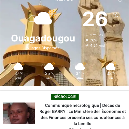
e
k
T
t
T
26
℃
b
e
u
a
o
o
d
b
g
k
Ouagadougou
37º - 26º
76%
o
i
e
r
4.54 km/h
Nuages Dispersés
k
n
a
m
37
35
34
33
℃
℃
℃
℃
ven
sam
dim
lun
NÉCROLOGIE
Communiqué nécrologique | Décès de
Roger BARRY : Le Ministère de l’Économie et
des Finances présente ses condoléances à
la famille