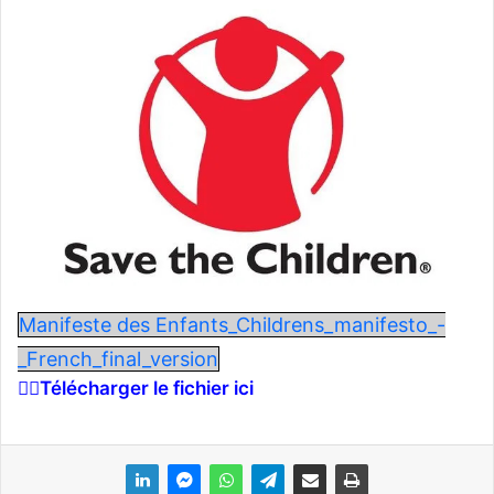
v
o
y
e
r
u
n
c
o
u
r
r
Manifeste des Enfants_Childrens_manifesto_-
i
_French_final_version
e
👉🏾Télécharger le fichier ici
l