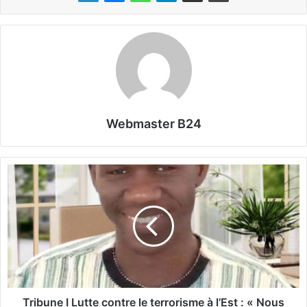
Webmaster B24
T
r
i
b
u
n
e
I
L
u
Tribune I Lutte contre le terrorisme à l’Est : « Nous