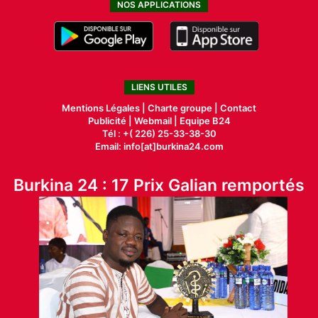
NOS APPLICATIONS
LIENS UTILES
Mentions Légales |
Charte groupe |
Contact
Publicité
|
Webmail |
Equipe B24
Tél : +( 226) 25-33-38-30
Email: info[at]burkina24.com
Burkina 24 : 17 Prix Galian remportés