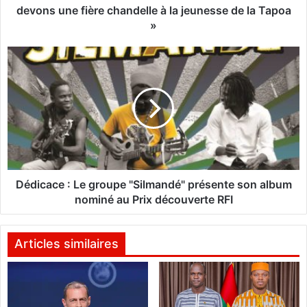
t
devons une fière chandelle à la jeunesse de la Tapoa
t
»
e
c
D
o
é
n
d
t
i
r
c
e
a
l
c
e
e
t
:
e
L
Dédicace : Le groupe "Silmandé" présente son album
r
e
nominé au Prix découverte RFI
r
g
o
r
r
o
Articles similaires
i
u
s
p
m
e
e
"