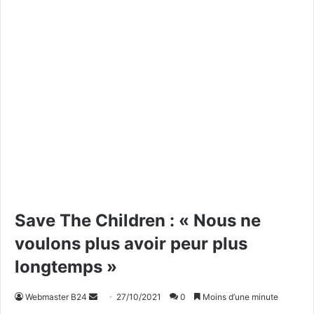
Save The Children : « Nous ne
voulons plus avoir peur plus
longtemps »
Webmaster B24
E
27/10/2021
0
Moins d’une minute
n