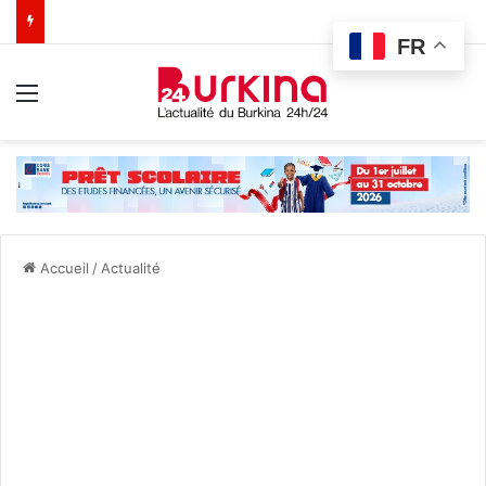
FR
Menu
Accueil
/
Actualité