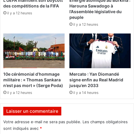
L’UEFA maintient son boycott
Énergie atomique au Burkina :
a
t
des compétitions de la FIFA
Harouna Sawadogo à
l
e
l’Assemblée législative du
l
il y a 12 heures
m
peuple
s
e
il y a 12 heures
u
n
r
t
p
a
l
l
a
d
g
u
e
m
à
i
10e cérémonial d’hommage
Mercato : Yan Diomandé
l
n
militaire : « Thomas Sankara
signe enfin au Real Madrid
’
i
n’est pas mort » (Serge Poda)
jusqu’en 2033
h
s
il y a 12 heures
il y a 14 heures
o
t
n
è
n
r
Laisser un commentaire
e
e
u
d
Votre adresse e-mail ne sera pas publiée.
Les champs obligatoires
r
e
sont indiqués avec
*
l