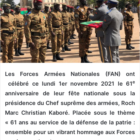
u
n
c
o
u
r
r
i
e
l
Les Forces Armées Nationales (FAN) ont
e
célébré ce lundi 1er novembre 2021 le 61
anniversaire de leur fête nationale sous la
présidence du Chef suprême des armées, Roch
Marc Christian Kaboré. Placée sous le thème
« 61 ans au service de la défense de la patrie :
ensemble pour un vibrant hommage aux Forces