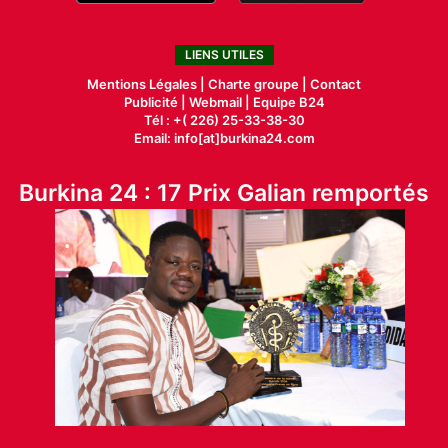
LIENS UTILES
Mentions Légales |
Charte groupe |
Contact
Publicité
|
Webmail |
Equipe B24
Tél : +( 226) 25-33-38-30
Email: info[at]burkina24.com
Burkina 24 : 17 Prix Galian remportés