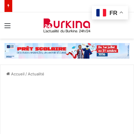
FR
Menu
Accueil
/
Actualité