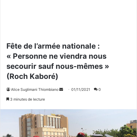
Fête de l’armée nationale :
« Personne ne viendra nous
secourir sauf nous-mêmes »
(Roch Kaboré)
Alice Suglimani Thiombiano
E
01/11/2021
0
n
3 minutes de lecture
v
o
y
e
r