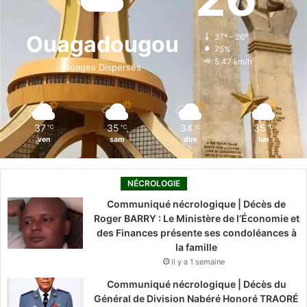
b
e
u
a
o
o
d
b
g
k
Ouagadougou
37º - 26º
75%
o
i
e
r
5.47 km/h
Nuages Dispersés
k
n
a
m
37
35
34
35
℃
℃
℃
℃
ven
sam
dim
lun
NÉCROLOGIE
Communiqué nécrologique | Décès de
Roger BARRY : Le Ministère de l’Économie et
des Finances présente ses condoléances à
la famille
il y a 1 semaine
Communiqué nécrologique | Décès du
Général de Division Nabéré Honoré TRAORÉ