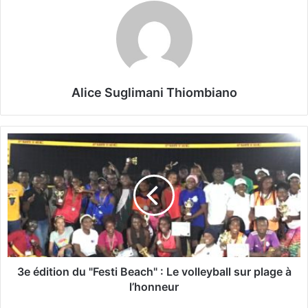
Alice Suglimani Thiombiano
3
e
é
d
i
t
i
o
n
d
3e édition du "Festi Beach" : Le volleyball sur plage à
u
l’honneur
"