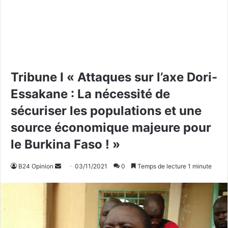
Tribune I « Attaques sur l’axe Dori-
Essakane : La nécessité de
sécuriser les populations et une
source économique majeure pour
le Burkina Faso ! »
B24 Opinion
E
03/11/2021
0
Temps de lecture 1 minute
n
v
o
y
e