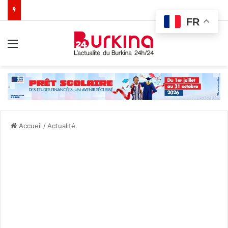
FR
Menu
Accueil
/
Actualité