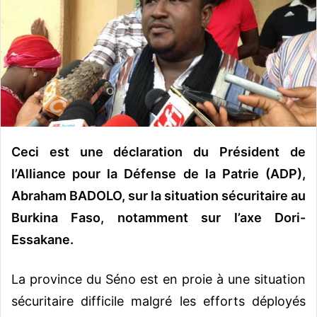
r
u
n
c
o
u
r
r
Ceci est une déclaration du Président de
i
e
l’Alliance pour la Défense de la Patrie (ADP),
l
Abraham BADOLO, sur la situation sécuritaire au
Burkina Faso, notamment sur l’axe Dori-
Essakane.
La province du Séno est en proie à une situation
sécuritaire difficile malgré les efforts déployés