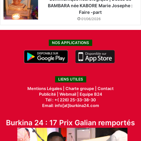
BAMBARA née KABORE Marie Josephe :
Faire -part
01/06/2026
NOS APPLICATIONS
LIENS UTILES
Mentions Légales |
Charte groupe |
Contact
Publicité
|
Webmail |
Equipe B24
Tél : +( 226) 25-33-38-30
Email: info[at]burkina24.com
Burkina 24 : 17 Prix Galian remportés