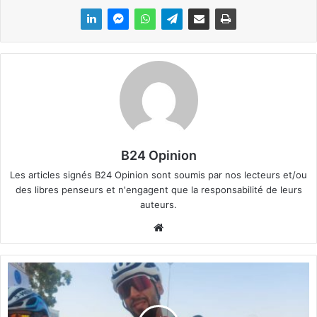
B24 Opinion
Les articles signés B24 Opinion sont soumis par nos lecteurs et/ou
des libres penseurs et n'engagent que la responsabilité de leurs
auteurs.
We
bsi
te
T
o
u
r