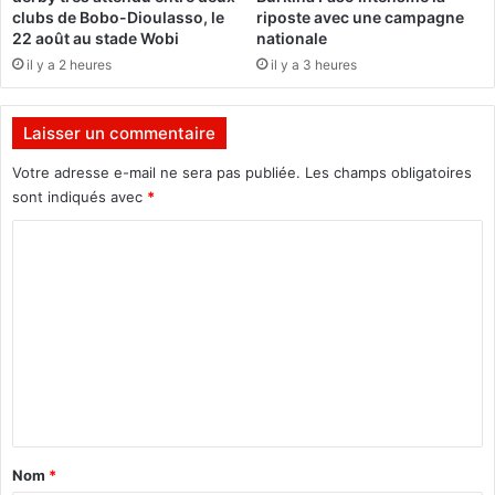
e
m
clubs de Bobo-Dioulasso, le
riposte avec une campagne
v
a
22 août au stade Wobi
nationale
a
t
il y a 2 heures
il y a 3 heures
i
i
n
o
q
n
Laisser un commentaire
u
d
e
’
Votre adresse e-mail ne sera pas publiée.
Les champs obligatoires
u
u
sont indiqués avec
*
r
n
à
C
g
T
o
o
e
u
m
n
v
k
e
m
o
r
e
d
n
o
e
n
g
m
t
o
e
a
n
Nom
*
t