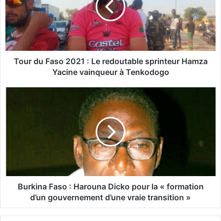
d
u
F
a
s
o
Tour du Faso 2021 : Le redoutable sprinteur Hamza
2
Yacine vainqueur à Tenkodogo
0
2
B
1
u
:
r
L
k
e
i
r
n
e
a
d
F
o
a
u
s
Burkina Faso : Harouna Dicko pour la « formation
t
o
d’un gouvernement d’une vraie transition »
a
:
b
H