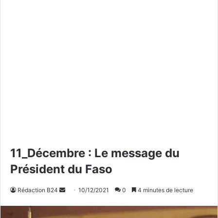
11_Décembre : Le message du
Président du Faso
Rédaction B24
E
10/12/2021
0
4 minutes de lecture
n
v