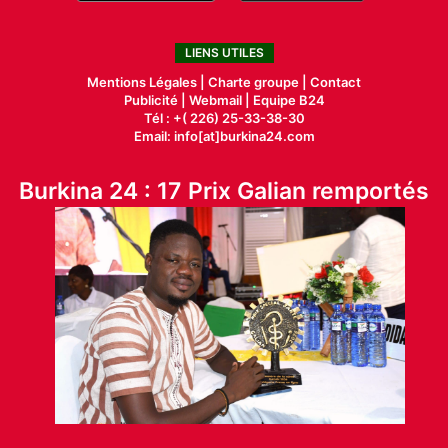
LIENS UTILES
Mentions Légales |
Charte groupe |
Contact
Publicité
|
Webmail |
Equipe B24
Tél : +( 226) 25-33-38-30
Email: info[at]burkina24.com
Burkina 24 : 17 Prix Galian remportés