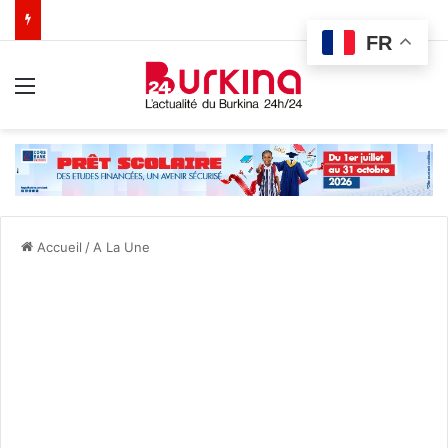
FR
Menu
Accueil
/
A La Une