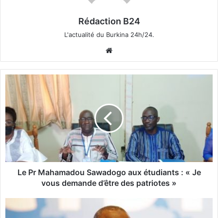
Rédaction B24
L'actualité du Burkina 24h/24.
We
bsi
te
L
e
P
r
M
a
h
a
m
a
Le Pr Mahamadou Sawadogo aux étudiants : « Je
d
vous demande d’être des patriotes »
o
u
B
S
u