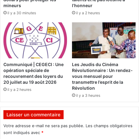
«
o
mineurs
l’honneur
n
il y a 30 minutes
il y a 2 heures
J
o
e
m
v
m
o
é
u
P
s
r
d
e
e
m
Communiqué | CEGECI : Une
Les Jeudis du Cinéma
m
i
opération spéciale de
Révolutionnaire : Un rendez-
a
e
recouvrement des loyers du
vous mensuel pour
n
r
20 juillet au 19 août 2026
transmettre l’esprit de la
d
m
Révolution
il y a 2 heures
e
i
il y a 3 heures
d
n
’
i
ê
s
Laisser un commentaire
t
t
r
r
Votre adresse e-mail ne sera pas publiée.
Les champs obligatoires
e
e
sont indiqués avec
*
d