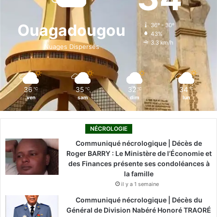
b
e
u
a
o
o
d
b
g
k
Ouagadougou
36º - 30º
43%
o
i
e
r
3.3 km/h
Nuages Dispersés
k
n
a
m
36
35
32
34
℃
℃
℃
℃
ven
sam
dim
lun
NÉCROLOGIE
Communiqué nécrologique | Décès de
Roger BARRY : Le Ministère de l’Économie et
des Finances présente ses condoléances à
la famille
il y a 1 semaine
Communiqué nécrologique | Décès du
Général de Division Nabéré Honoré TRAORÉ