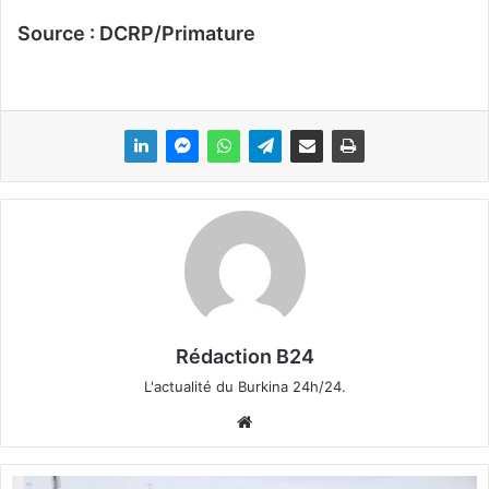
Source : DCRP/Primature
Rédaction B24
L'actualité du Burkina 24h/24.
We
bsi
te
P