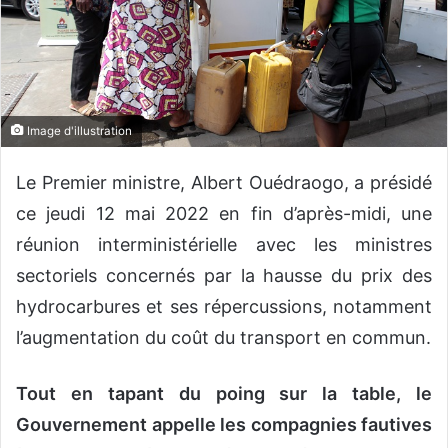
n
c
o
u
r
r
Image d'illustration
i
e
Le Premier ministre, Albert Ouédraogo, a présidé
l
ce jeudi 12 mai 2022 en fin d’après-midi, une
réunion interministérielle avec les ministres
sectoriels concernés par la hausse du prix des
hydrocarbures et ses répercussions, notamment
l’augmentation du coût du transport en commun.
Tout en tapant du poing sur la table, le
Gouvernement appelle les compagnies fautives