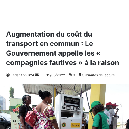
Augmentation du coût du
transport en commun : Le
Gouvernement appelle les «
compagnies fautives » à la raison
Rédaction B24
E
12/05/2022
0
3 minutes de lecture
n
v
o
y
e
r
u