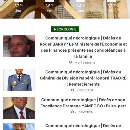
33
36
34
33
℃
℃
℃
℃
jeu
ven
sam
dim
NÉCROLOGIE
Communiqué nécrologique | Décès de
Roger BARRY : Le Ministère de l’Économie et
des Finances présente ses condoléances à
la famille
il y a 1 semaine
Communiqué nécrologique | Décès du
Général de Division Nabéré Honoré TRAORÉ
: Remerciements
03/07/2026
Communiqué nécrologique | Décès de son
Excellence Dramane YAMEOGO : Faire-part
28/06/2026
Communiqué nécrologique | Décès de