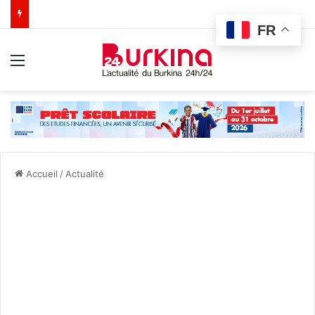
FR
Menu
Accueil
/
Actualité