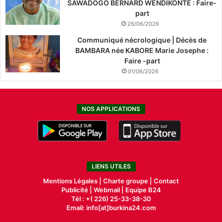
SAWADOGO BERNARD WENDIKONTE : Faire-
part
26/06/2026
Communiqué nécrologique | Décès de
BAMBARA née KABORE Marie Josephe :
Faire -part
01/06/2026
NOS APPLICATIONS
LIENS UTILES
Mentions Légales |
Charte groupe |
Contact
Publicité
|
Webmail |
Equipe B24
Tél : +( 226) 25-33-38-30
Email: info[at]burkina24.com