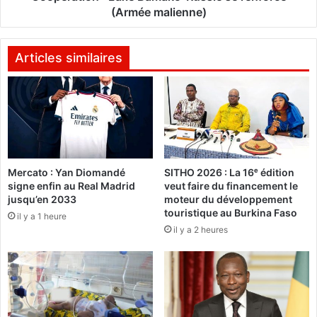
i
n
(Armée malienne)
e
:
r
L
s
’
Articles similaires
e
a
n
x
t
e
a
B
m
a
e
m
n
a
Mercato : Yan Diomandé
SITHO 2026 : La 16ᵉ édition
t
k
signe enfin au Real Madrid
veut faire du financement le
b
o
jusqu’en 2033
moteur du développement
i
-
touristique au Burkina Faso
il y a 1 heure
e
R
il y a 2 heures
n
u
t
s
ô
s
t
i
l
e
a
s