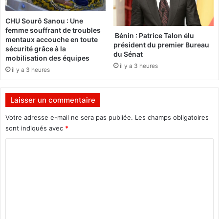
p
e
h
r
CHU Sourô Sanou : Une
a
e
femme souffrant de troubles
s
n
Bénin : Patrice Talon élu
mentaux accouche en toute
e
f
président du premier Bureau
sécurité grâce à la
d
du Sénat
o
mobilisation des équipes
e
r
il y a 3 heures
il y a 3 heures
s
c
p
e
l
(
Laisser un commentaire
o
A
n
r
Votre adresse e-mail ne sera pas publiée.
Les champs obligatoires
g
m
sont indiqués avec
*
é
é
C
e
e
s
m
o
(
a
m
S
l
I
i
m
G
e
e
)
n
n