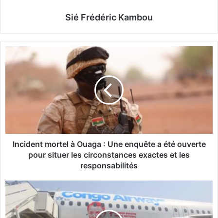
Sié Frédéric Kambou
I
n
c
i
d
e
n
t
m
o
Incident mortel à Ouaga : Une enquête a été ouverte
r
pour situer les circonstances exactes et les
t
responsabilités
e
l
R
à
D
O
C
u
o