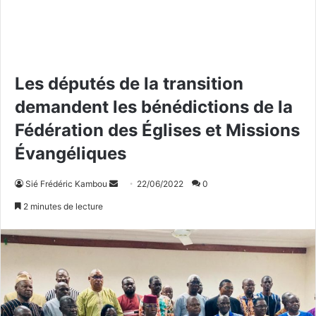
Les députés de la transition
demandent les bénédictions de la
Fédération des Églises et Missions
Évangéliques
Sié Frédéric Kambou
E
22/06/2022
0
n
2 minutes de lecture
v
o
y
e
r
u