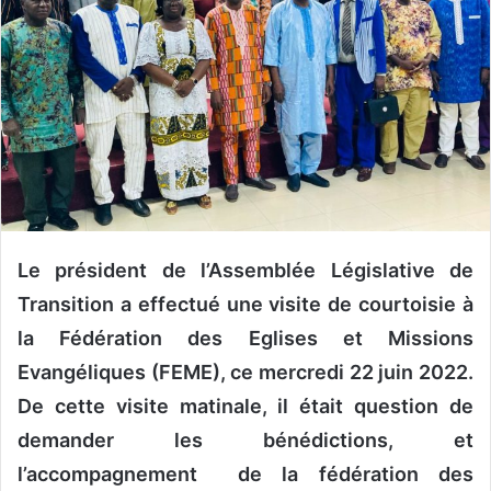
n
c
o
u
r
r
i
e
l
Le président de l’Assemblée Législative de
Transition a effectué une visite de courtoisie à
la Fédération des Eglises et Missions
Evangéliques (FEME), ce mercredi 22 juin 2022.
De cette visite matinale, il était question de
demander les bénédictions, et
l’accompagnement de la fédération des