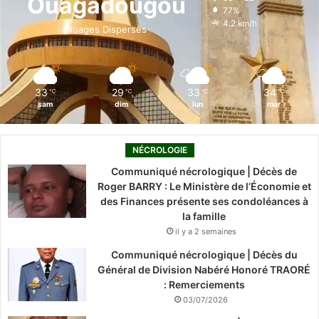
Ouagadougou
77%
o
i
e
r
4.2 km/h
Nuages Dispersés
k
n
a
m
33
29
33
34
℃
℃
℃
℃
sam
dim
lun
mar
NÉCROLOGIE
Communiqué nécrologique | Décès de
Roger BARRY : Le Ministère de l’Économie et
des Finances présente ses condoléances à
la famille
il y a 2 semaines
Communiqué nécrologique | Décès du
Général de Division Nabéré Honoré TRAORÉ
: Remerciements
03/07/2026