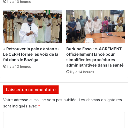
il y a 10 heures
e
r
r
t
t
a
e
n
p
t
o
l
u
a
r
d
« Retrouver la paix d’antan » :
Burkina Faso : e-AGRÉMENT
s
e
Le CERFI forme les voix de la
officiellement lancé pour
i
n
foi dans le Bazèga
simplifier les procédures
t
t
administratives dans la santé
il y a 13 heures
u
d
il y a 14 heures
e
e
r
L
l
u
Laisser un commentaire
e
m
s
u
Votre adresse e-mail ne sera pas publiée.
Les champs obligatoires
c
m
sont indiqués avec
*
i
b
r
C
a
c
e
o