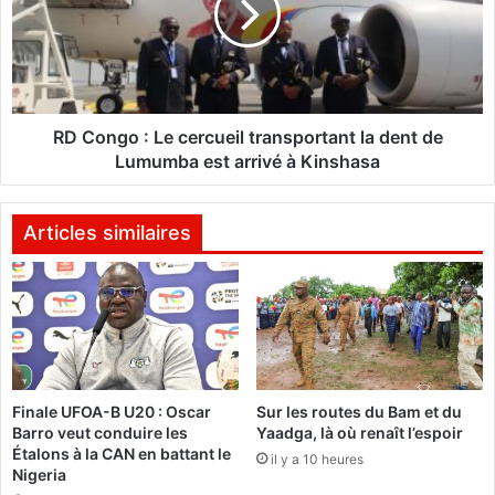
a
n
g
g
a
o
:
:
U
L
n
e
RD Congo : Le cercueil transportant la dent de
e
c
Lumumba est arrivé à Kinshasa
e
e
n
r
q
c
Articles similaires
u
u
ê
e
t
i
e
l
a
t
é
r
t
a
é
Finale UFOA-B U20 : Oscar
Sur les routes du Bam et du
n
Barro veut conduire les
Yaadga, là où renaît l’espoir
o
s
Étalons à la CAN en battant le
u
il y a 10 heures
p
Nigeria
v
o