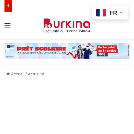
FR
Menu
Accueil
/
Actualité