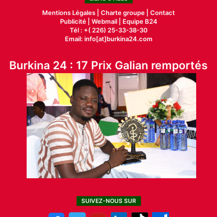
Mentions Légales |
Charte groupe |
Contact
Publicité
|
Webmail |
Equipe B24
Tél : +( 226) 25-33-38-30
Email: info[at]burkina24.com
Burkina 24 : 17 Prix Galian remportés
SUIVEZ-NOUS SUR