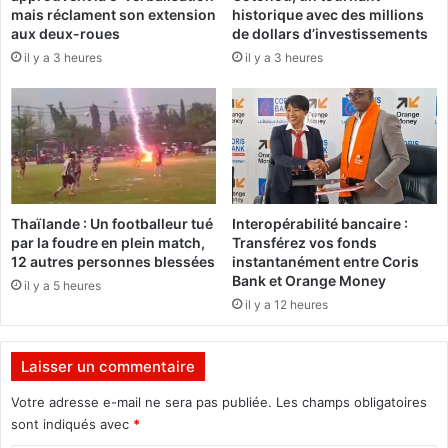
s
mais réclament son extension
historique avec des millions
p
e
aux deux-roues
de dollars d’investissements
a
r
il y a 3 heures
il y a 3 heures
s
d
a
e
s
s
s
a
e
n
z
g
d
d
’
e
Thaïlande : Un footballeur tué
Interopérabilité bancaire :
e
p
par la foudre en plein match,
Transférez vos fonds
a
u
12 autres personnes blessées
instantanément entre Coris
u
i
Bank et Orange Money
il y a 5 heures
p
s
il y a 12 heures
o
h
u
i
r
e
Laisser un commentaire
l
r
’
m
Votre adresse e-mail ne sera pas publiée.
Les champs obligatoires
é
a
sont indiqués avec
*
t
t