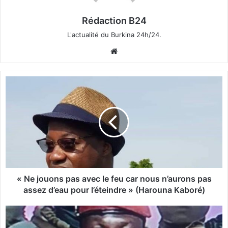
Rédaction B24
L'actualité du Burkina 24h/24.
We
bsi
te
«
N
e
j
o
u
o
n
s
p
« Ne jouons pas avec le feu car nous n’aurons pas
a
assez d’eau pour l’éteindre » (Harouna Kaboré)
s
a
«
v
N