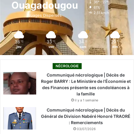
Ouagadougou
36º - 27º
61%
o
i
e
r
2.51 km/h
Nuages Dispersés
k
n
a
m
36
33
34
29
℃
℃
℃
℃
jeu
ven
sam
dim
NÉCROLOGIE
Communiqué nécrologique | Décès de
Roger BARRY : Le Ministère de l’Économie et
des Finances présente ses condoléances à
la famille
il y a 1 semaine
Communiqué nécrologique | Décès du
Général de Division Nabéré Honoré TRAORÉ
: Remerciements
03/07/2026