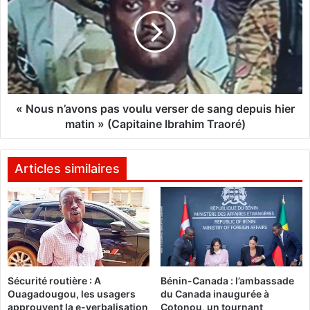
e
o
c
u
l
s
e
n
f
’
e
a
u
v
c
o
« Nous n’avons pas voulu verser de sang depuis hier
a
n
matin » (Capitaine Ibrahim Traoré)
r
s
n
p
o
a
Articles similaires
u
s
s
v
n
o
’
u
a
l
u
u
r
v
Sécurité routière : A
Bénin-Canada : l’ambassade
o
e
Ouagadougou, les usagers
du Canada inaugurée à
n
r
approuvent la e-verbalisation
Cotonou, un tournant
s