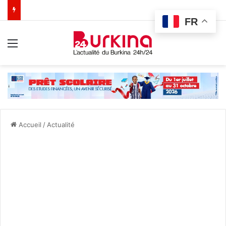
FR
Menu
Accueil
/
Actualité