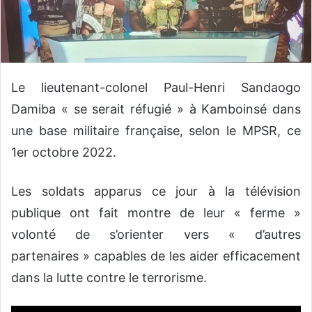
n
c
o
u
r
Le lieutenant-colonel Paul-Henri Sandaogo
r
i
Damiba « se serait réfugié » à Kamboinsé dans
e
une base militaire française, selon le MPSR, ce
l
1er octobre 2022.
Les soldats apparus ce jour à la télévision
publique ont fait montre de leur « ferme »
volonté de s’orienter vers « d’autres
partenaires » capables de les aider efficacement
dans la lutte contre le terrorisme.