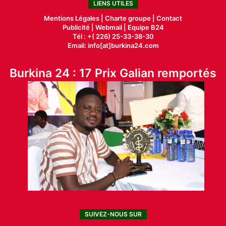
LIENS UTILES
Mentions Légales |
Charte groupe |
Contact
Publicité
|
Webmail |
Equipe B24
Tél : +( 226) 25-33-38-30
Email: info[at]burkina24.com
Burkina 24 : 17 Prix Galian remportés
SUIVEZ-NOUS SUR