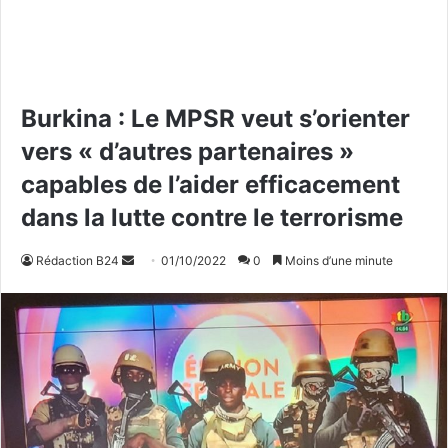
Burkina : Le MPSR veut s’orienter
vers « d’autres partenaires »
capables de l’aider efficacement
dans la lutte contre le terrorisme
Rédaction B24
E
01/10/2022
0
Moins d’une minute
n
v
o
y
e
r
u