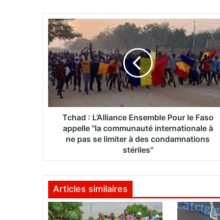
T
c
h
a
d
:
L
’
A
l
Tchad : L’Alliance Ensemble Pour le Faso
l
appelle "la communauté internationale à
i
ne pas se limiter à des condamnations
a
stériles"
n
c
e
Articles similaires
E
n
s
e