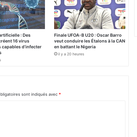
t
«
Y
D
j
rtificielle : Des
Finale UFOA-B U20 : Oscar Barro
a
réent 16 virus
veut conduire les Étalons à la CAN
»
 capables d’infecter
en battant le Nigeria
,
s
il y a 20 heures
u
s
n
s
i
n
g
bligatoires sont indiqués avec
*
l
e
p
o
u
r
c