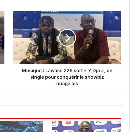
M
u
s
i
q
u
e
:
L
a
Musique : Lawass 226 sort « Y Dja », un
w
single pour conquérir le showbiz
a
ouagalais
s
s
2
2
6
s
o
r