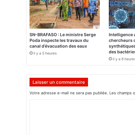
m
b
l
e
P
SN-BRAFASO : Le ministre Serge
Intelligence a
o
Poda inspecte les travaux du
chercheurs c
u
canal d’évacuation des eaux
synthétiques
r
des bactérie
il y a 5 heures
l
il y a 6 heure
e
F
a
Laisser un commentaire
s
o
Votre adresse e-mail ne sera pas publiée.
Les champs o
a
p
C
p
o
e
l
m
l
m
e