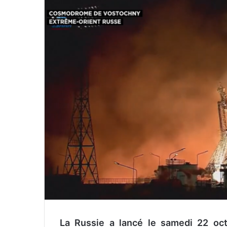
o
y
e
r
u
n
c
o
u
r
r
i
e
l
La Russie a lancé le samedi 22 oct