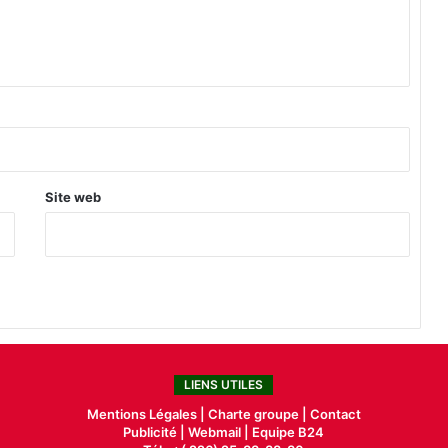
o
n
q
u
é
r
i
r
l
Site web
e
s
h
o
w
b
i
z
o
LIENS UTILES
u
a
Mentions Légales |
Charte groupe |
Contact
Publicité
|
Webmail |
Equipe B24
g