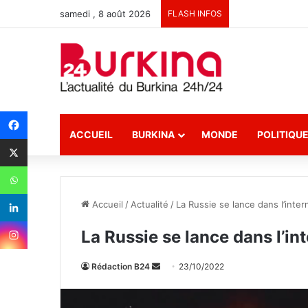
samedi , 8 août 2026
FLASH INFOS
ACCUEIL
BURKINA
MONDE
POLITIQU
Accueil
/
Actualité
/
La Russie se lance dans l’intern
La Russie se lance dans l’int
Rédaction B24
E
23/10/2022
n
v