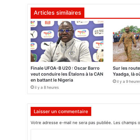
r
Articles similaires
a
t
i
o
n
p
h
o
n
Finale UFOA-B U20 : Oscar Barro
Sur les rout
é
veut conduire les Étalons à la CAN
Yaadga, là où
t
en battant le Nigeria
il y a 9 heure
i
il y a 8 heures
q
u
e
Laisser un commentaire
/
p
Votre adresse e-mail ne sera pas publiée.
Les champs o
h
o
C
n