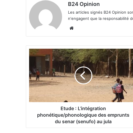
B24 Opinion
Les articles signés B24 Opinion so
n'engagent que la responsabilité d
We
bsi
te
E
t
u
d
e
:
L
’
i
Etude : L’intégration
n
phonétique/phonologique des emprunts
t
du senar (senufo) au jula
é
g