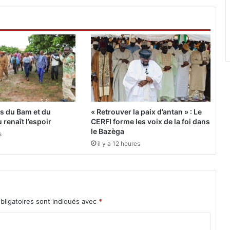
v
e
l
a
n
d
e
S
a
f
es du Bam et du
« Retrouver la paix d’antan » : Le
i
 renaît l’espoir
CERFI forme les voix de la foi dans
a
le Bazèga
s
t
il y a 12 heures
o
u
L
O
P
bligatoires sont indiqués avec
*
E
Z
/