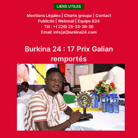
LIENS UTILES
Mentions Légales |
Charte groupe |
Contact
Publicité
|
Webmail |
Equipe B24
Tél : +( 226) 25-33-38-30
Email: info[at]burkina24.com
Burkina 24 : 17 Prix Galian
remportés