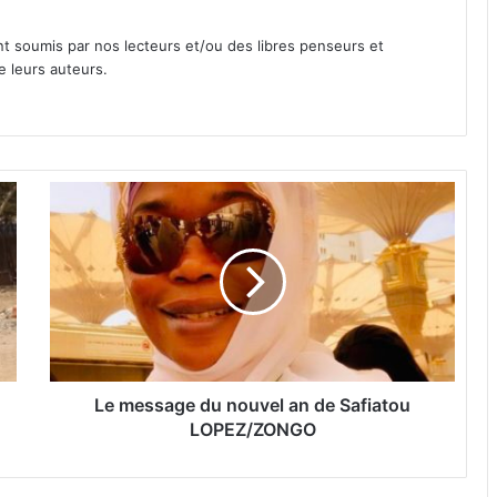
nt soumis par nos lecteurs et/ou des libres penseurs et
e leurs auteurs.
L
e
m
e
s
s
a
g
e
d
Le message du nouvel an de Safiatou
u
LOPEZ/ZONGO
n
o
u