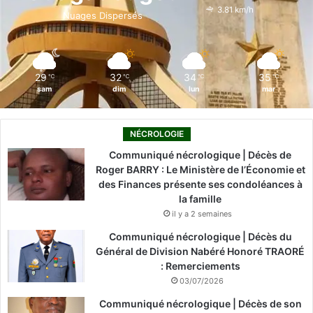
o
i
e
r
3.81 km/h
Nuages Dispersés
k
n
a
m
29
32
34
35
℃
℃
℃
℃
sam
dim
lun
mar
NÉCROLOGIE
Communiqué nécrologique | Décès de
Roger BARRY : Le Ministère de l’Économie et
des Finances présente ses condoléances à
la famille
il y a 2 semaines
Communiqué nécrologique | Décès du
Général de Division Nabéré Honoré TRAORÉ
: Remerciements
03/07/2026
Communiqué nécrologique | Décès de son