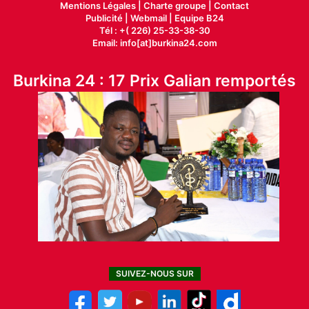
Mentions Légales |
Charte groupe |
Contact
Publicité
|
Webmail |
Equipe B24
Tél : +( 226) 25-33-38-30
Email: info[at]burkina24.com
Burkina 24 : 17 Prix Galian remportés
SUIVEZ-NOUS SUR