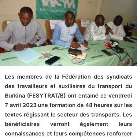
u
n
c
o
u
r
r
i
e
l
Les membres de la Fédération des syndicats
des travailleurs et auxiliaires du transport du
Burkina (FESYTRAT/B) ont entamé ce vendredi
7 avril 2023 une formation de 48 heures sur les
textes régissant le secteur des transports. Les
bénéficiaires verront également leurs
connaissances et leurs compétences renforcer