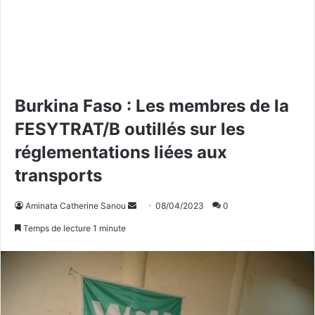
Burkina Faso : Les membres de la
FESYTRAT/B outillés sur les
réglementations liées aux
transports
Aminata Catherine Sanou
E
08/04/2023
0
n
Temps de lecture 1 minute
v
o
y
e
r