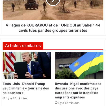
s
g
s
e
a
s
g
d
e
e
Villages de KOURAKOU et de TONDOBI au Sahel : 44
d
K
civils tués par des groupes terroristes
e
O
l
U
a
R
Articles similaires
F
A
E
K
M
O
E
U
e
t
d
États-Unis : Donald Trump
Rwanda : Kigali confirme des
e
veut limiter le « tourisme des
discussions avec des pays
T
naissances »
européens sur le transit de
O
migrants expulsés
il y a 36 minutes
N
il y a 55 minutes
D