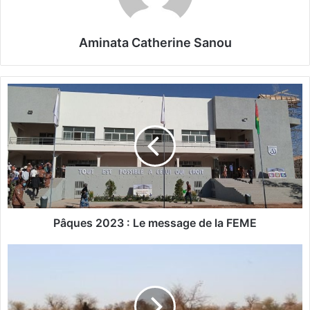
Aminata Catherine Sanou
P
â
q
u
e
s
2
0
2
3
Pâques 2023 : Le message de la FEME
:
V
L
i
e
l
m
l
e
a