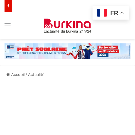
FR
Menu
Accueil
/
Actualité