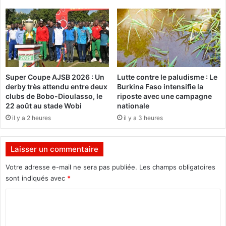
O
B
I
a
u
S
a
Super Coupe AJSB 2026 : Un
Lutte contre le paludisme : Le
h
derby très attendu entre deux
Burkina Faso intensifie la
e
clubs de Bobo-Dioulasso, le
riposte avec une campagne
l
22 août au stade Wobi
nationale
:
il y a 2 heures
il y a 3 heures
4
4
c
Laisser un commentaire
i
v
Votre adresse e-mail ne sera pas publiée.
Les champs obligatoires
i
sont indiqués avec
*
l
C
s
t
o
u