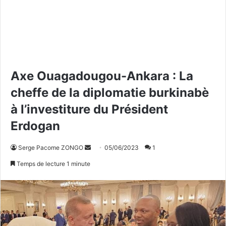
Axe Ouagadougou-Ankara : La
cheffe de la diplomatie burkinabè
à l’investiture du Président
Erdogan
Serge Pacome ZONGO
E
05/06/2023
1
n
Temps de lecture 1 minute
v
o
y
e
r