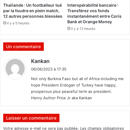
e
i
Thaïlande : Un footballeur tué
Interopérabilité bancaire :
r
o
par la foudre en plein match,
Transférez vos fonds
s
n
12 autres personnes blessées
instantanément entre Coris
à
o
Bank et Orange Money
il y a 5 heures
3
r
il y a 12 heures
0
d
0
i
f
n
Un commentaire
a
a
m
i
d
Kankan
i
r
i
l
e
06/06/2023 à 17:35
t
l
2
Not only Burkina Faso but all of Africa including me
e
0
hope President Erdogan of Turkey have happy,
s
:
2
prosperous plus peaceful term as president.
d
3
Henry Author Price Jr aka Kankan
é
d
p
u
l
C
a
o
Laisser un commentaire
c
n
Votre adresse e-mail ne sera pas publiée.
Les champs obligatoires
é
s