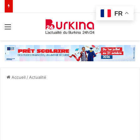
FR
Menu
Accueil
/
Actualité