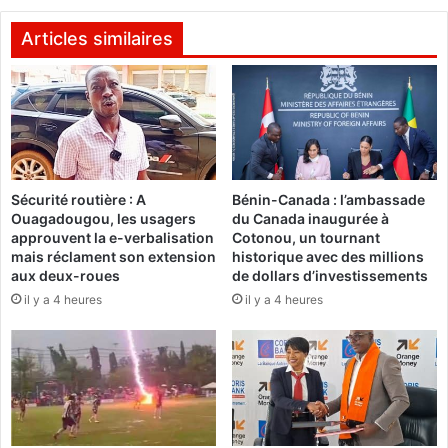
d
n
r
p
Articles similaires
e
a
n
t
o
r
f
i
f
o
r
t
e
i
d
Sécurité routière : A
Bénin-Canada : l’ambassade
q
Ouagadougou, les usagers
du Canada inaugurée à
e
u
approuvent la e-verbalisation
Cotonou, un tournant
s
e
mais réclament son extension
historique avec des millions
k
:
aux deux-roues
de dollars d’investissements
i
L
il y a 4 heures
il y a 4 heures
t
a
s
2
m
e
é
s
n
e
a
s
g
s