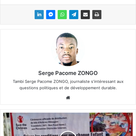
Serge Pacome ZONGO
Tambi Serge Pacome ZONGO, journaliste s'intéressant aux
questions politiques et de développement durable.
We
bsi
te
L
o
r
o