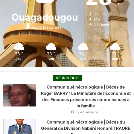
s
s
o
d
b
g
k
Ouagadougou
o
36º - 27º
61%
u
o
i
e
r
2.51 km/h
r
Nuages Dispersés
c
k
n
a
e
s
m
36
33
34
29
℃
℃
℃
℃
jeu
ven
sam
dim
NÉCROLOGIE
Communiqué nécrologique | Décès de
Roger BARRY : Le Ministère de l’Économie et
des Finances présente ses condoléances à
la famille
il y a 1 semaine
Communiqué nécrologique | Décès du
Général de Division Nabéré Honoré TRAORÉ