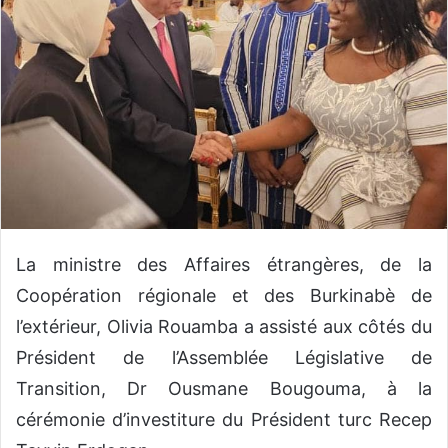
u
n
c
o
u
r
r
i
e
l
La ministre des Affaires étrangères, de la
Coopération régionale et des Burkinabè de
l’extérieur, Olivia Rouamba a assisté aux côtés du
Président de l’Assemblée Législative de
Transition, Dr Ousmane Bougouma, à la
cérémonie d’investiture du Président turc Recep