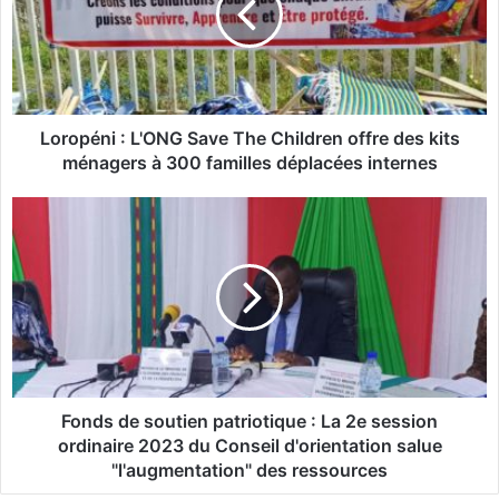
p
é
n
i
:
L
Loropéni : L'ONG Save The Children offre des kits
'
ménagers à 300 familles déplacées internes
O
N
F
G
o
S
n
a
d
v
s
e
d
T
e
h
s
e
o
C
u
Fonds de soutien patriotique : La 2e session
h
t
ordinaire 2023 du Conseil d'orientation salue
i
i
"l'augmentation" des ressources
l
e