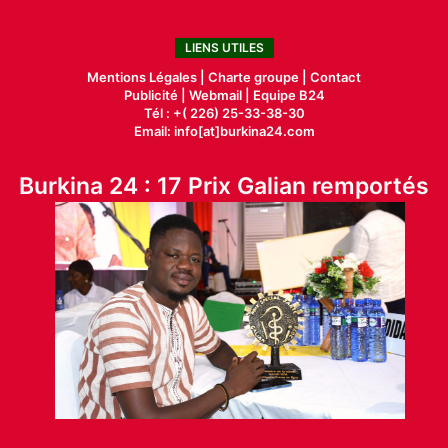
LIENS UTILES
Mentions Légales |
Charte groupe |
Contact
Publicité
|
Webmail |
Equipe B24
Tél : +( 226) 25-33-38-30
Email: info[at]burkina24.com
Burkina 24 : 17 Prix Galian remportés