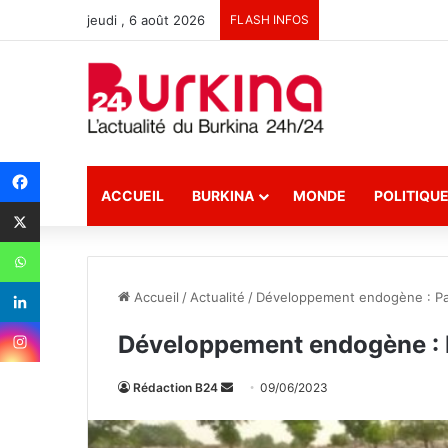
jeudi , 6 août 2026
FLASH INFOS
ACCUEIL
BURKINA
MONDE
POLITIQU
Accueil
/
Actualité
/
Développement endogène : Parz
Développement endogène : P
Rédaction B24
E
09/06/2023
n
v